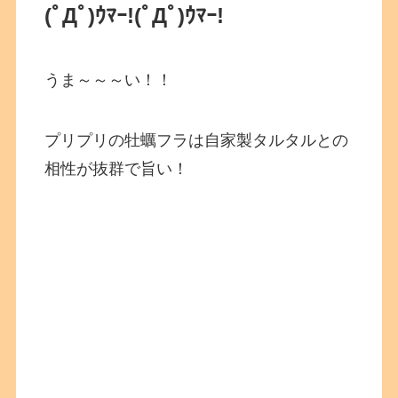
(ﾟДﾟ)ｳﾏｰ!
(ﾟДﾟ)ｳﾏｰ!
うま～～～い！！
プリプリの牡蠣フラは自家製タルタルとの
相性が抜群で旨い！