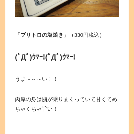
「
ブリトロの塩焼き
」（330円税込）
(ﾟДﾟ)ｳﾏｰ!
(ﾟДﾟ)ｳﾏｰ!
うま～～～い！！
肉厚の身は脂が乗りまくっていて甘くてめ
ちゃくちゃ旨い！