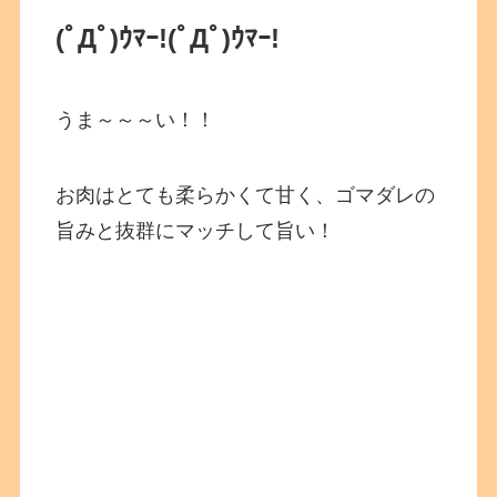
(ﾟДﾟ)ｳﾏｰ!
(ﾟДﾟ)ｳﾏｰ!
うま～～～い！！
お肉はとても柔らかくて甘く、ゴマダレの
旨みと抜群にマッチして旨い！