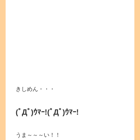
きしめん・・・
(ﾟДﾟ)ｳﾏｰ!
(ﾟДﾟ)ｳﾏｰ!
うま～～～い！！