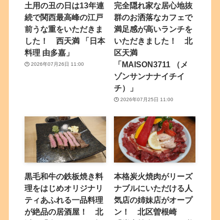
土用の丑の日は13年連
完全隠れ家な居心地抜
続で関西最高峰の江戸
群のお洒落なカフェで
前うな重をいただきま
満足感が高いランチを
した！ 西天満 「日本
いただきました！ 北
料理 由多嘉」
区天満
「MAISON3711 （メ
2026年07月26日 11:00
ゾンサンナナイチイ
チ）」
2026年07月25日 11:00
黒毛和牛の鉄板焼き料
本格炭火焼肉がリーズ
理をはじめオリジナリ
ナブルにいただける人
ティあふれる一品料理
気店の姉妹店がオープ
が絶品の居酒屋！ 北
ン！ 北区曽根崎