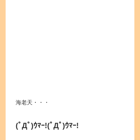
海老天・・・
(ﾟДﾟ)ｳﾏｰ!
(ﾟДﾟ)ｳﾏｰ!