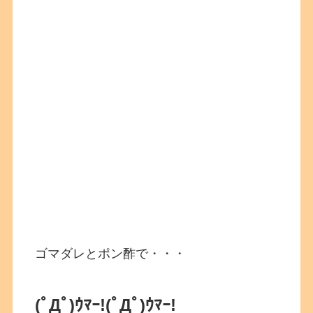
ゴマダレとポン酢で・・・
(ﾟДﾟ)ｳﾏｰ!
(ﾟДﾟ)ｳﾏｰ!