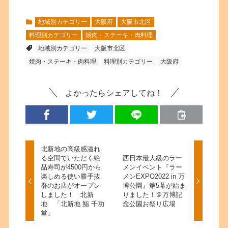
地域別カテゴリー
大阪府
大阪市北区
料理別カテゴリー
焼肉・ステーキ・肉料理
地域別カテゴリー
大阪市北区
焼肉・ステーキ・肉料理
料理別カテゴリー
大阪府
よかったらシェアしてね！
北新地の高級感溢れ
る空間でいただく絶
西日本最大級のラー
品寿司が4500円から
メンイベント『ラー
楽しめる使い勝手抜
メンEXPO2022 in 万
群のお店がオープン
博公園』第5幕が始ま
しました！ 北新
りました！＠万博記
地 「北新地 鮨 千功
念公園お祭り広場
堂」