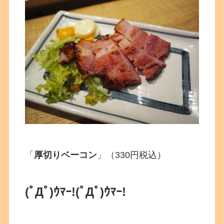
「
厚切りベーコン
」（330円税込）
(ﾟДﾟ)ｳﾏｰ!
(ﾟДﾟ)ｳﾏｰ!