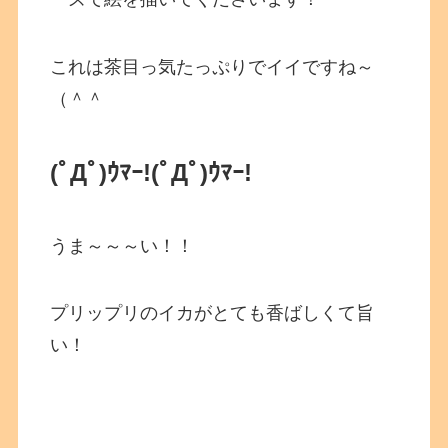
これは茶目っ気たっぷりでイイですね～
（＾＾
(ﾟДﾟ)ｳﾏｰ!
(ﾟДﾟ)ｳﾏｰ!
うま～～～い！！
プリップリのイカがとても香ばしくて旨
い！