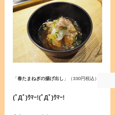
「
春たまねぎの揚げ出し
」（330円税込）
(ﾟДﾟ)ｳﾏｰ!
(ﾟДﾟ)ｳﾏｰ!