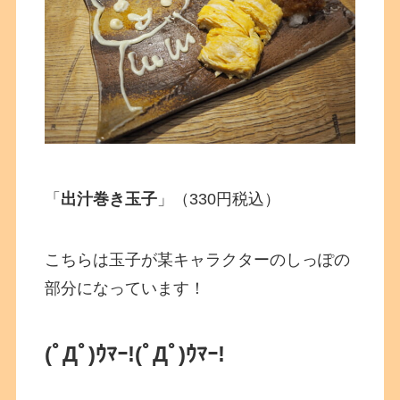
「
出汁巻き玉子
」（330円税込）
こちらは玉子が某キャラクターのしっぽの
部分になっています！
(ﾟДﾟ)ｳﾏｰ!
(ﾟДﾟ)ｳﾏｰ!