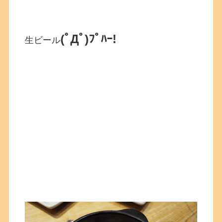
(ﾟДﾟ)ﾌﾟﾊｰ!
生ビール