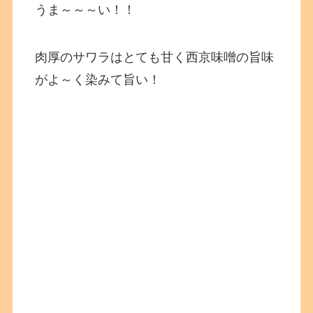
うま～～～い！！
肉厚のサワラはとても甘く西京味噌の旨味
がよ～く染みて旨い！