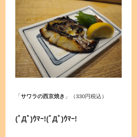
「
サワラの西京焼き
」（330円税込）
(ﾟДﾟ)ｳﾏｰ!
(ﾟДﾟ)ｳﾏｰ!