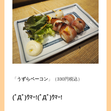
「
うずらベーコン
」（330円税込）
(ﾟДﾟ)ｳﾏｰ!
(ﾟДﾟ)ｳﾏｰ!