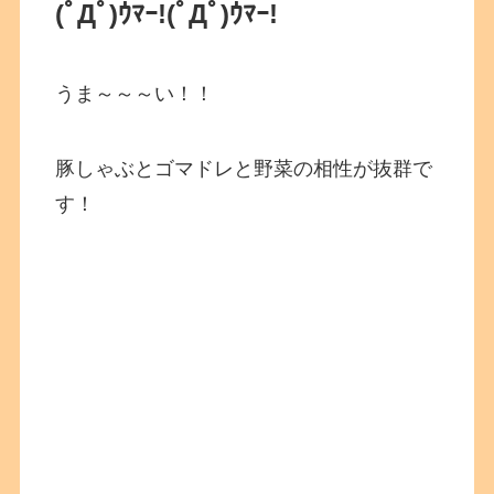
(ﾟДﾟ)ｳﾏｰ!
(ﾟДﾟ)ｳﾏｰ!
うま～～～い！！
豚しゃぶとゴマドレと野菜の相性が抜群で
す！