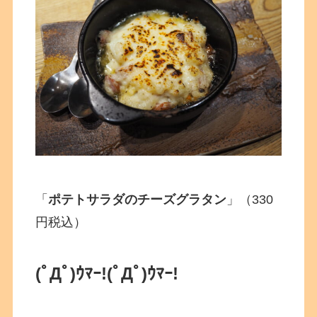
「
ポテトサラダのチーズグラタン
」（330
円税込）
(ﾟДﾟ)ｳﾏｰ!
(ﾟДﾟ)ｳﾏｰ!