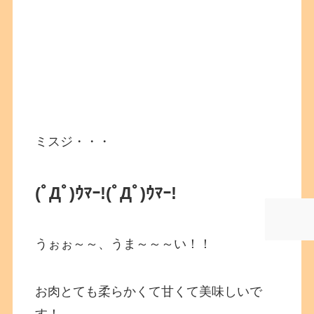
ミスジ・・・
(ﾟДﾟ)ｳﾏｰ!
(ﾟДﾟ)ｳﾏｰ!
うぉぉ～～、うま～～～い！！
お肉とても柔らかくて甘くて美味しいで