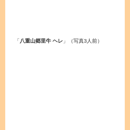
「
八重山郷里牛 ヘレ
」（写真3人前）