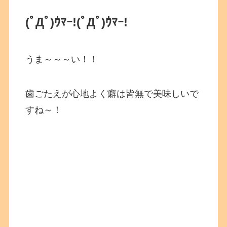
(ﾟДﾟ)ｳﾏｰ!
(ﾟДﾟ)ｳﾏｰ!
うま～～～い！！
歯ごたえが心地よく癖は皆無で美味しいで
すね～！