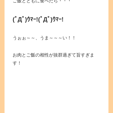
ご飯とともに食べたら・・・
(ﾟДﾟ)ｳﾏｰ!
(ﾟДﾟ)ｳﾏｰ!
うぉぉ～～、うま～～～い！！
お肉とご飯の相性が抜群過ぎて旨すぎま
す！