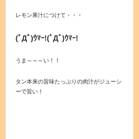
レモン果汁につけて・・・
(ﾟДﾟ)ｳﾏｰ!
(ﾟДﾟ)ｳﾏｰ!
うま～～～い！！
タン本来の旨味たっぷりの肉汁がジューシ
ーで旨い！