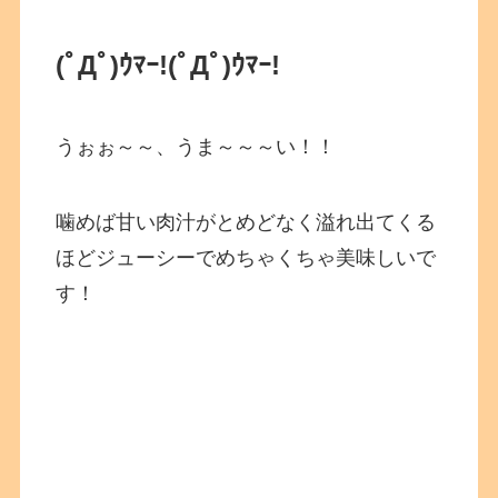
(ﾟДﾟ)ｳﾏｰ!
(ﾟДﾟ)ｳﾏｰ!
うぉぉ～～、うま～～～い！！
噛めば甘い肉汁がとめどなく溢れ出てくる
ほどジューシーでめちゃくちゃ美味しいで
す！