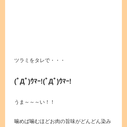
ツラミをタレで・・・
(ﾟДﾟ)ｳﾏｰ!
(ﾟДﾟ)ｳﾏｰ!
うま～～～い！！
噛めば噛むほどお肉の旨味がどんどん染み