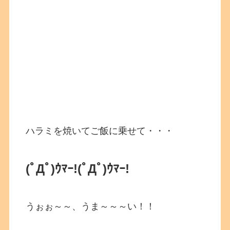
ハラミを焼いてご飯に乗せて・・・
(ﾟДﾟ)ｳﾏｰ!
(ﾟДﾟ)ｳﾏｰ!
うぉぉ～～、うま～～～い！！