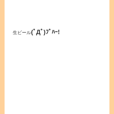
(ﾟДﾟ)ﾌﾟﾊｰ!
生ビール