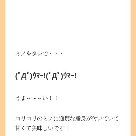
ミノをタレで・・・
(ﾟДﾟ)ｳﾏｰ!
(ﾟДﾟ)ｳﾏｰ!
うま～～～い！！
コリコリのミノに適度な脂身が付いていて
甘くて美味しいです！