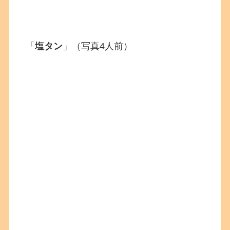
「
塩タン
」（写真4人前）