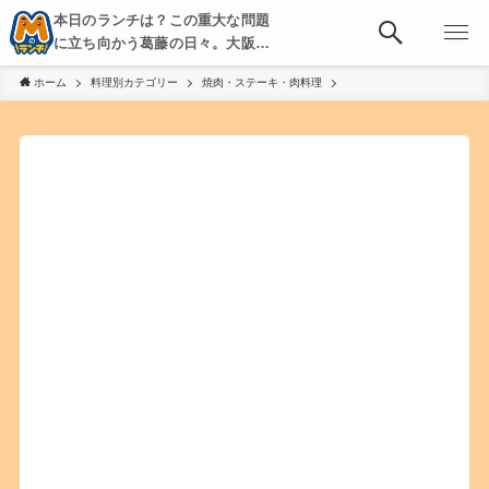
本日のランチは？この重大な問題
に立ち向かう葛藤の日々。大阪・
京都・神戸を中心とした食べ歩
ホーム
料理別カテゴリー
焼肉・ステーキ・肉料理
き、飲み歩きを綴る。