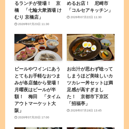
るランチが登場！ 京
めるお店！ 尼崎市
橋 「七輪大衆酒場 け
「コルセアキッチン」
むり 京橋店」
2026年07月22日 11:30
2026年07月23日 11:30
ビールやワインにあう
お出汁が思わず唸って
とてもお手軽なおつま
しまうほど美味しいカ
みが各店舗から登場！
ツカレー丼セットは満
月曜夜はビールが半
足感が高すぎまし
額！ 梅田 「タイム
た！ 京都市下京区
アウトマーケット大
「招福亭」
阪」
2026年07月19日 13:45
2026年07月20日 17:00