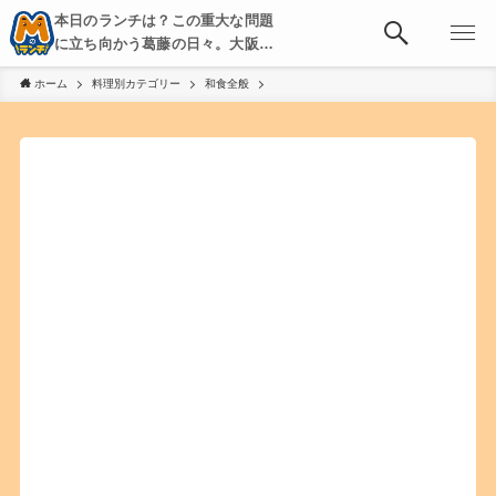
本日のランチは？この重大な問題
に立ち向かう葛藤の日々。大阪・
京都・神戸を中心とした食べ歩
ホーム
料理別カテゴリー
和食全般
き、飲み歩きを綴る。