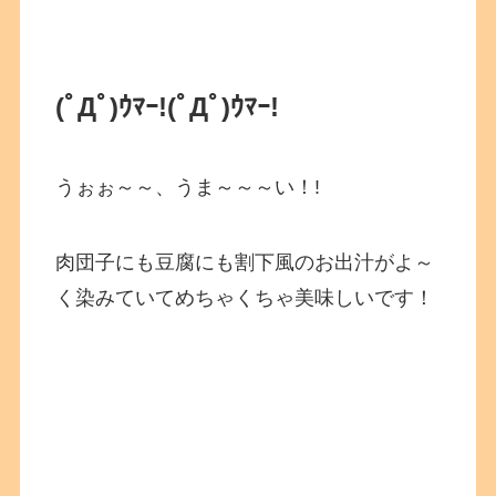
(ﾟДﾟ)ｳﾏｰ!
(ﾟДﾟ)ｳﾏｰ!
うぉぉ～～、うま～～～い！!
肉団子にも豆腐にも割下風のお出汁がよ～
く染みていてめちゃくちゃ美味しいです！