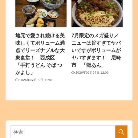
地元で愛され続ける美
7月限定のメガ盛りメ
味しくてボリューム満
ニューは旨すぎてヤバ
点でリーズナブルな大
いですがボリュームが
衆食堂！ 西成区
ヤバすぎます！ 尼崎
「手打うどん そば つ
市 「龍あん」
かよし」
2026年07月07日 12:00
2026年07月09日 11:00