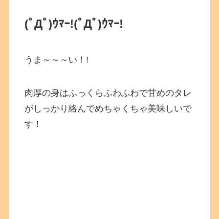
(ﾟДﾟ)ｳﾏｰ!
(ﾟДﾟ)ｳﾏｰ!
うま～～～い！!
肉厚の身はふっくらふわふわで甘めのタレ
がしっかり絡んでめちゃくちゃ美味しいで
す！