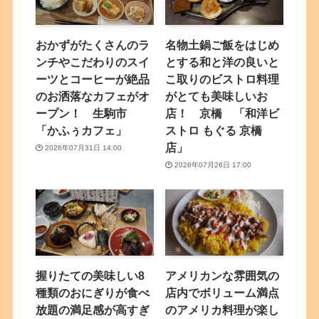
おかずがたくさんのラ
名物土鍋ご飯をはじめ
ンチやこだわりのスイ
とする和と洋の良いと
ーツとコーヒーが絶品
こ取りのビストロ料理
のお洒落なカフェがオ
がとても美味しいお
ープン！ 生駒市
店！ 京橋 「和洋ビ
「かふぅカフェ」
ストロ もぐる 京橋
店」
2026年07月31日 14:00
2026年07月26日 17:00
握りたての美味しい8
アメリカンな雰囲気の
種類のおにぎりが食べ
店内でボリューム満点
放題の満足感が高すぎ
のアメリカ料理が楽し