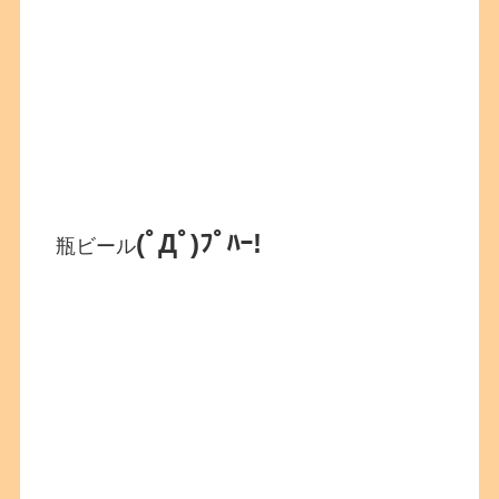
(ﾟДﾟ)ﾌﾟﾊｰ!
瓶ビール