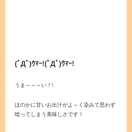
(ﾟДﾟ)ｳﾏｰ!
(ﾟДﾟ)ｳﾏｰ!
うま～～～い！!
ほのかに甘いお出汁がよ～く染みて思わず
唸ってしまう美味しさです！