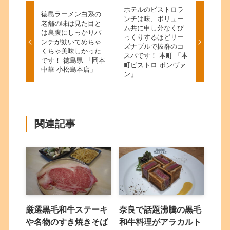
ホテルのビストロラ
徳島ラーメン白系の
ンチは味、ボリュー
老舗の味は見た目と
ム共に申し分なくび
は裏腹にしっかりパ
っくりするほどリー
ンチが効いてめちゃ
ズナブルで抜群のコ
くちゃ美味しかった
スパです！ 本町 「本
です！ 徳島県 「岡本
町ビストロ ボンヴァ
中華 小松島本店」
ン」
関連記事
厳選黒毛和牛ステーキ
奈良で話題沸騰の黒毛
や名物のすき焼きそば
和牛料理がアラカルト