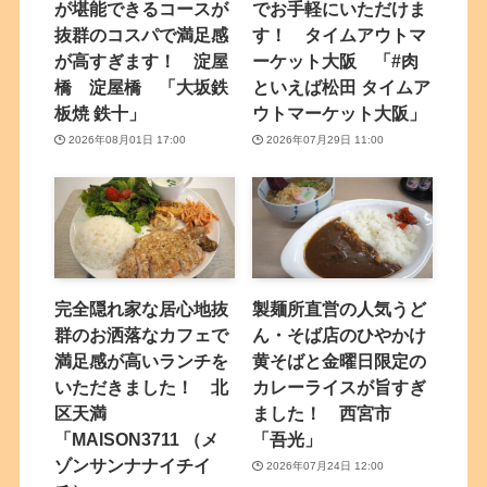
が堪能できるコースが
でお手軽にいただけま
抜群のコスパで満足感
す！ タイムアウトマ
が高すぎます！ 淀屋
ーケット大阪 「#肉
橋 淀屋橋 「大坂鉄
といえば松田 タイムア
板焼 鉄十」
ウトマーケット大阪」
2026年08月01日 17:00
2026年07月29日 11:00
完全隠れ家な居心地抜
製麺所直営の人気うど
群のお洒落なカフェで
ん・そば店のひやかけ
満足感が高いランチを
黄そばと金曜日限定の
いただきました！ 北
カレーライスが旨すぎ
区天満
ました！ 西宮市
「MAISON3711 （メ
「吾光」
ゾンサンナナイチイ
2026年07月24日 12:00