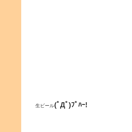
(ﾟДﾟ)ﾌﾟﾊｰ!
生ビール