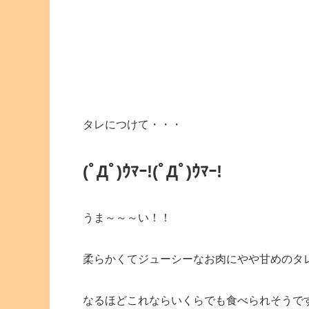
タレにつけて・・・
(ﾟДﾟ)ｳﾏｰ!
(ﾟДﾟ)ｳﾏｰ!
うま～～～い！！
柔らかくてジューシーなお肉にやや甘めのタ
なるほどこれならいくらでも食べられそうで