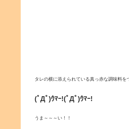
タレの横に添えられている真っ赤な調味料を
(ﾟДﾟ)ｳﾏｰ!
(ﾟДﾟ)ｳﾏｰ!
うま～～～い！！