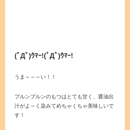
(ﾟДﾟ)ｳﾏｰ!
(ﾟДﾟ)ｳﾏｰ!
うま～～～い！！
プルンプルンのもつはとても甘く、醤油出
汁がよ～く染みてめちゃくちゃ美味しいで
す！