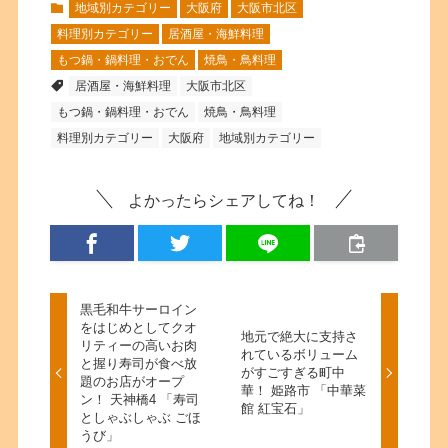
地域別カテゴリー
大阪府
大阪市北区
料理別カテゴリー
居酒屋・海鮮料理
もつ鍋・鍋料理・おでん
焼鳥・鳥料理
居酒屋・海鮮料理
大阪市北区
もつ鍋・鍋料理・おでん
焼鳥・鳥料理
料理別カテゴリー
大阪府
地域別カテゴリー
よかったらシェアしてね！
黒毛和牛サーロイン
をはじめとしてクオ
地元で絶大に支持さ
リティーの高いお肉
れているボリューム
と握り寿司が食べ放
がすごすぎる町中
題のお店がオープ
華！ 姫路市 「中華菜
ン！ 天神橋4 「寿司
館 紅宝石」
としゃぶしゃぶ ごほ
うび」