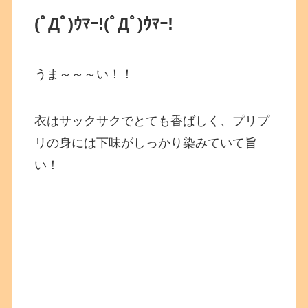
(ﾟДﾟ)ｳﾏｰ!
(ﾟДﾟ)ｳﾏｰ!
うま～～～い！！
衣はサックサクでとても香ばしく、プリプ
リの身には下味がしっかり染みていて旨
い！