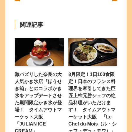
関連記事
激バズリした奈良の大
8月限定！1日100食限
人気かき氷店『ほうせ
定！日本のフランス料
き箱』とのコラボかき
理界を牽引してきた巨
氷をアップデートさせ
匠上柿元勝シェフの絶
た期間限定かき氷が登
品料理がいただけま
場！ タイムアウトマ
す！ タイムアウトマ
ーケット大阪
ーケット大阪 「Le
「JULIAN ICE
Chef du Mois（ル・シ
CREAM」
ェフ・デュ・モワ）」