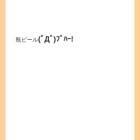
(ﾟДﾟ)ﾌﾟﾊｰ!
瓶ビール