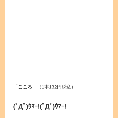
「
こころ
」（1本132円税込）
(ﾟДﾟ)ｳﾏｰ!
(ﾟДﾟ)ｳﾏｰ!