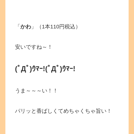
「
かわ
」（1本110円税込）
安いですね～！
(ﾟДﾟ)ｳﾏｰ!
(ﾟДﾟ)ｳﾏｰ!
うま～～～い！！
パリッと香ばしくてめちゃくちゃ旨い！