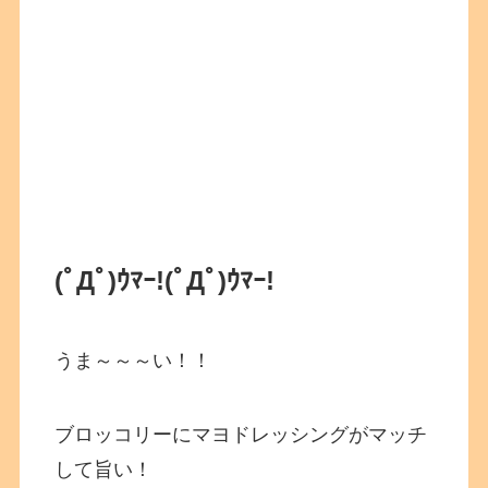
(ﾟДﾟ)ｳﾏｰ!
(ﾟДﾟ)ｳﾏｰ!
うま～～～い！！
ブロッコリーにマヨドレッシングがマッチ
して旨い！