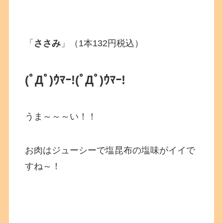
「
ささみ
」（1本132円税込）
(ﾟДﾟ)ｳﾏｰ!
(ﾟДﾟ)ｳﾏｰ!
うま～～～い！！
お肉はジューシーで塩昆布の塩味がイイで
すね～！