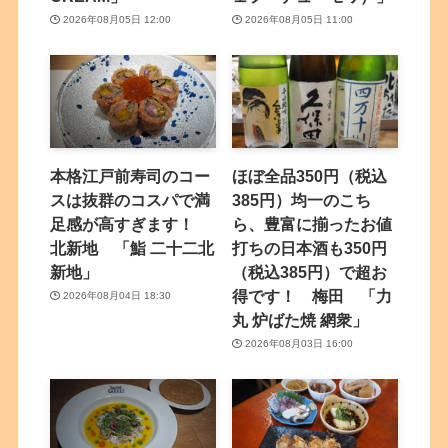
2026年08月05日 12:00
2026年08月05日 11:00
本格江戸前寿司のコー
ほぼ全品350円（税込
スは抜群のコスパで満
385円）均一のこち
足感が高すぎます！
ら、豊富に揃ったお値
北新地 「鮨 二十二北
打ちの日本酒も350円
新地」
（税込385円）で超お
得です！ 梅田 「力
2026年08月04日 18:30
丸 炉ばた焼 網衆」
2026年08月03日 16:00