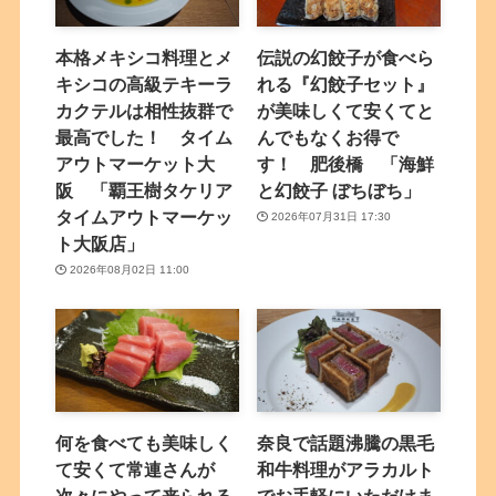
本格メキシコ料理とメ
伝説の幻餃子が食べら
キシコの高級テキーラ
れる『幻餃子セット』
カクテルは相性抜群で
が美味しくて安くてと
最高でした！ タイム
んでもなくお得で
アウトマーケット大
す！ 肥後橋 「海鮮
阪 「覇王樹タケリア
と幻餃子 ぼちぼち」
タイムアウトマーケッ
2026年07月31日 17:30
ト大阪店」
2026年08月02日 11:00
何を食べても美味しく
奈良で話題沸騰の黒毛
て安くて常連さんが
和牛料理がアラカルト