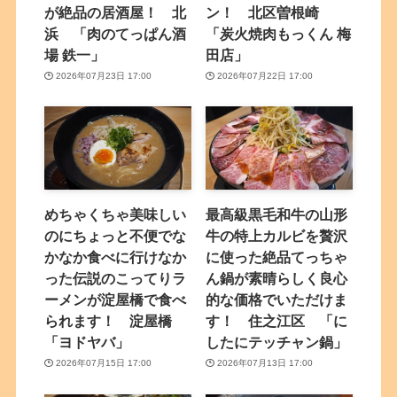
が絶品の居酒屋！ 北
ン！ 北区曽根崎
浜 「肉のてっぱん酒
「炭火焼肉もっくん 梅
場 鉄一」
田店」
2026年07月23日 17:00
2026年07月22日 17:00
めちゃくちゃ美味しい
最高級黒毛和牛の山形
のにちょっと不便でな
牛の特上カルビを贅沢
かなか食べに行けなか
に使った絶品てっちゃ
った伝説のこってりラ
ん鍋が素晴らしく良心
ーメンが淀屋橋で食べ
的な価格でいただけま
られます！ 淀屋橋
す！ 住之江区 「に
「ヨドヤバ」
したにテッチャン鍋」
2026年07月15日 17:00
2026年07月13日 17:00