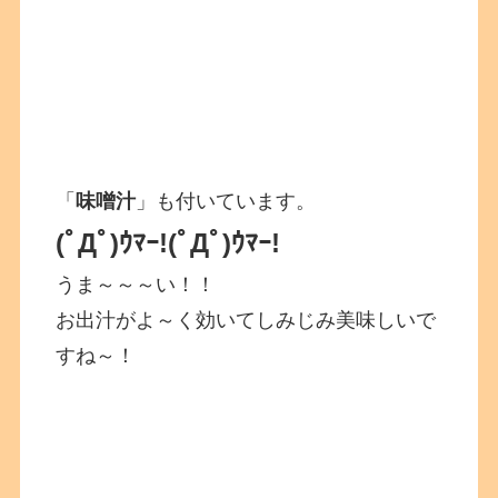
「
味噌汁
」も付いています。
(ﾟДﾟ)ｳﾏｰ!
(ﾟДﾟ)ｳﾏｰ!
うま～～～い！！
お出汁がよ～く効いてしみじみ美味しいで
すね～！