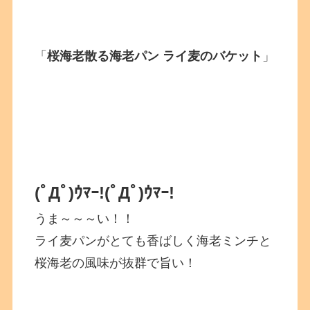
「
桜海老散る海老パン ライ麦のバケット
」
(ﾟДﾟ)ｳﾏｰ!
(ﾟДﾟ)ｳﾏｰ!
うま～～～い！！
ライ麦パンがとても香ばしく海老ミンチと
桜海老の風味が抜群で旨い！