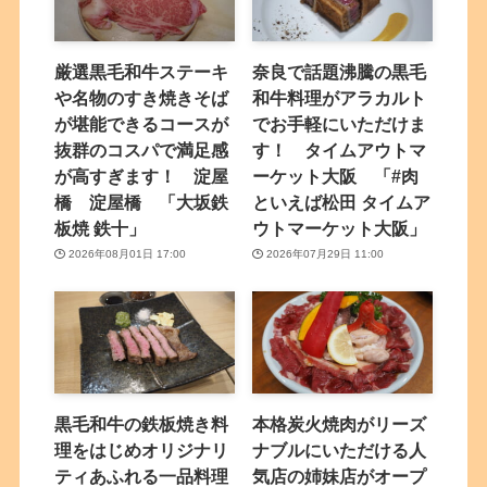
厳選黒毛和牛ステーキ
奈良で話題沸騰の黒毛
や名物のすき焼きそば
和牛料理がアラカルト
が堪能できるコースが
でお手軽にいただけま
抜群のコスパで満足感
す！ タイムアウトマ
が高すぎます！ 淀屋
ーケット大阪 「#肉
橋 淀屋橋 「大坂鉄
といえば松田 タイムア
板焼 鉄十」
ウトマーケット大阪」
2026年08月01日 17:00
2026年07月29日 11:00
黒毛和牛の鉄板焼き料
本格炭火焼肉がリーズ
理をはじめオリジナリ
ナブルにいただける人
ティあふれる一品料理
気店の姉妹店がオープ