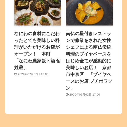
なにわの食材にこだわ
南仏の星付きレストラ
ったとても美味しい料
ンで修業をされた女性
理がいただけるお店が
シェフによる南仏伝統
オープン！ 本町
料理のブイヤベースを
「なにわ農家飯ト酒 佰
はじめ全てが感動的に
姓蔵」
美味しいお店！ 京都
市中京区 「ブイヤベ
2026年07月07日 17:00
ースのお店 プチポワソ
ン」
2026年07月02日 17:00