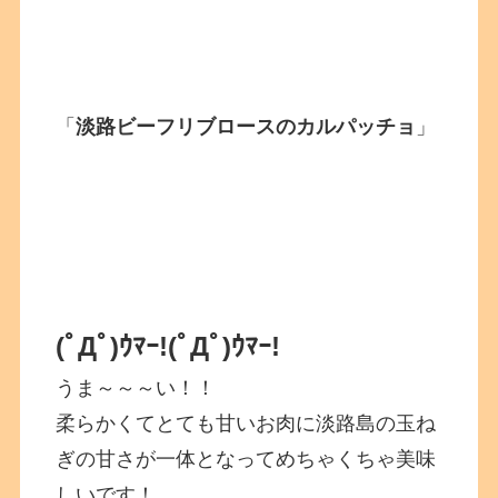
「
淡路ビーフリブロースのカルパッチョ
」
(ﾟДﾟ)ｳﾏｰ!
(ﾟДﾟ)ｳﾏｰ!
うま～～～い！！
柔らかくてとても甘いお肉に淡路島の玉ね
ぎの甘さが一体となってめちゃくちゃ美味
しいです！