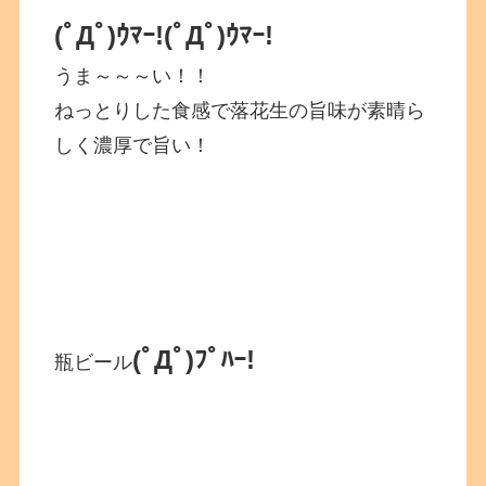
(ﾟДﾟ)ｳﾏｰ!
(ﾟДﾟ)ｳﾏｰ!
うま～～～い！！
ねっとりした食感で落花生の旨味が素晴ら
しく濃厚で旨い！
(ﾟДﾟ)ﾌﾟﾊｰ!
瓶ビール