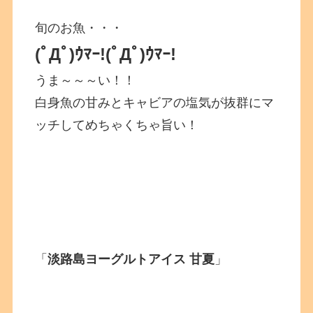
旬のお魚・・・
(ﾟДﾟ)ｳﾏｰ!
(ﾟДﾟ)ｳﾏｰ!
うま～～～い！！
白身魚の甘みとキャビアの塩気が抜群にマ
ッチしてめちゃくちゃ旨い！
「
淡路島ヨーグルトアイス 甘夏
」