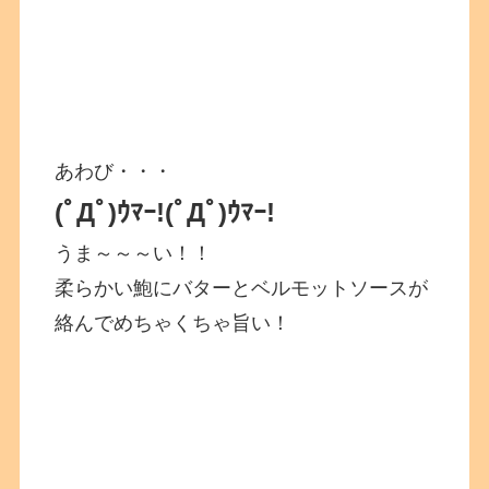
あわび・・・
(ﾟДﾟ)ｳﾏｰ!
(ﾟДﾟ)ｳﾏｰ!
うま～～～い！！
柔らかい鮑にバターとベルモットソースが
絡んでめちゃくちゃ旨い！