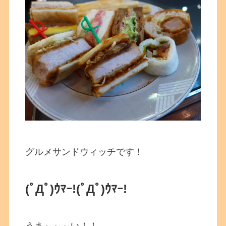
グルメサンドウィッチです！
(ﾟДﾟ)ｳﾏｰ!
(ﾟДﾟ)ｳﾏｰ!
うま～～～い！！