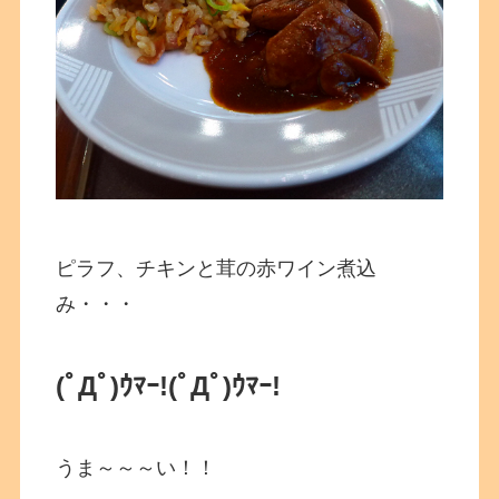
ピラフ、チキンと茸の赤ワイン煮込
み・・・
(ﾟДﾟ)ｳﾏｰ!
(ﾟДﾟ)ｳﾏｰ!
うま～～～い！！