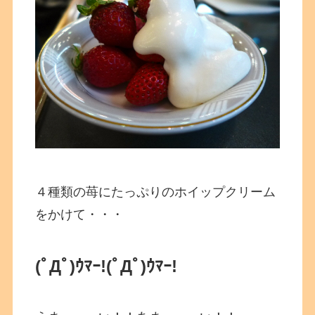
４種類の苺にたっぷりのホイップクリーム
をかけて・・・
(ﾟДﾟ)ｳﾏｰ!
(ﾟДﾟ)ｳﾏｰ!