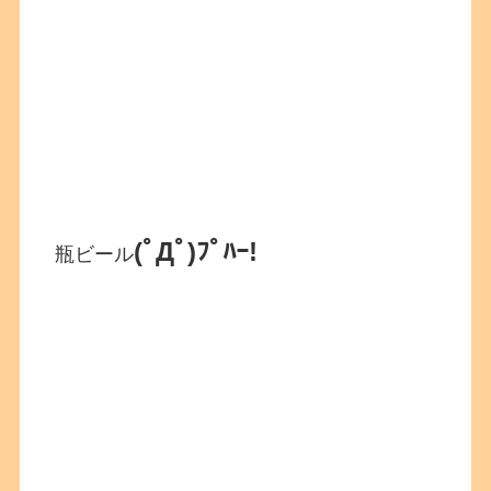
(ﾟДﾟ)ﾌﾟﾊｰ!
瓶ビール