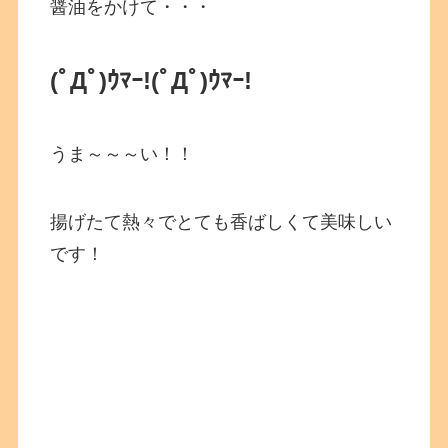
醤油をかけて・・・
(ﾟДﾟ)ｳﾏｰ!
(ﾟДﾟ)ｳﾏｰ!
うま～～～い！！
揚げたて熱々でとても香ばしくて美味しい
です！