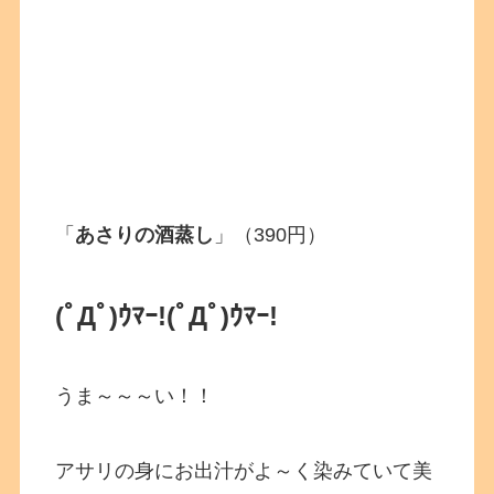
「
あさりの酒蒸し
」（390円）
(ﾟДﾟ)ｳﾏｰ!
(ﾟДﾟ)ｳﾏｰ!
うま～～～い！！
アサリの身にお出汁がよ～く染みていて美