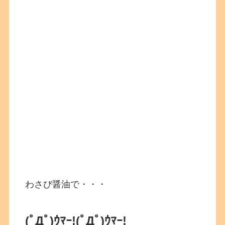
わさび醤油で・・・
(ﾟДﾟ)ｳﾏｰ!
(ﾟДﾟ)ｳﾏｰ!