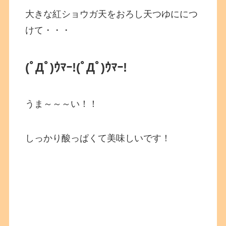
大きな紅ショウガ天をおろし天つゆににつ
けて・・・
(ﾟДﾟ)ｳﾏｰ!
(ﾟДﾟ)ｳﾏｰ!
うま～～～い！！
しっかり酸っぱくて美味しいです！