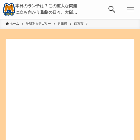
本日のランチは？この重大な問題
に立ち向かう葛藤の日々。大阪・
京都・神戸を中心とした食べ歩
ホーム
地域別カテゴリー
兵庫県
西宮市
き、飲み歩きを綴る。