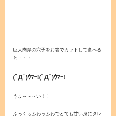
巨大肉厚の穴子をお箸でカットして食べる
と・・・
(ﾟДﾟ)ｳﾏｰ!
(ﾟДﾟ)ｳﾏｰ!
うま～～～い！！
ふっくらふわっふわでとても甘い身にタレ