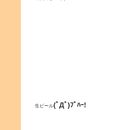
(ﾟДﾟ)ﾌﾟﾊｰ!
生ビール