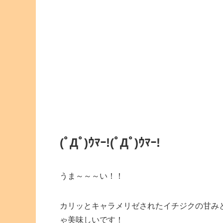
(ﾟДﾟ)ｳﾏｰ!
(ﾟДﾟ)ｳﾏｰ!
うま～～～い！！
カリッとキャラメリゼされたイチジクの甘み
ゃ美味しいです！