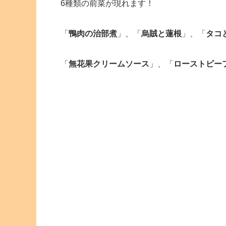
6種類の前菜が現れます！
「
鴨肉の治部煮
」、「
烏賊と蓮根
」、「
タコ
「
無花果クリームソース
」、「
ローストビー