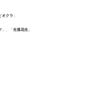
とオクラ
」
フ
」、「
生落花生
」