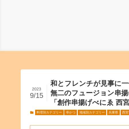
和とフレンチが見事に一
2023
無二のフュージョン串揚
9/15
「創作串揚げべにゑ 西
料理別カテゴリー
串かつ
地域別カテゴリー
兵庫県
西宮