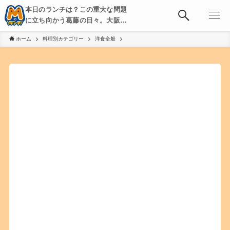
本日のランチは？この重大な問題
に立ち向かう葛藤の日々。大阪・
京都・神戸を中心とした食べ歩
ホーム
料理別カテゴリー
洋食全般
き、飲み歩きを綴る。