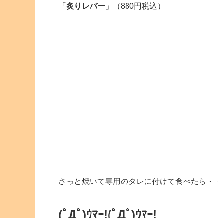
「
炙りレバー
」（880円税込）
さっと焼いて専用のタレに付けて食べたら・
(ﾟДﾟ)ｳﾏｰ!
(ﾟДﾟ)ｳﾏｰ!