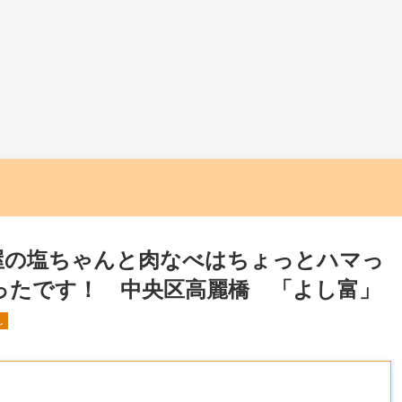
屋の塩ちゃんと肉なべはちょっとハマっ
ったです！ 中央区高麗橋 「よし富」
ん