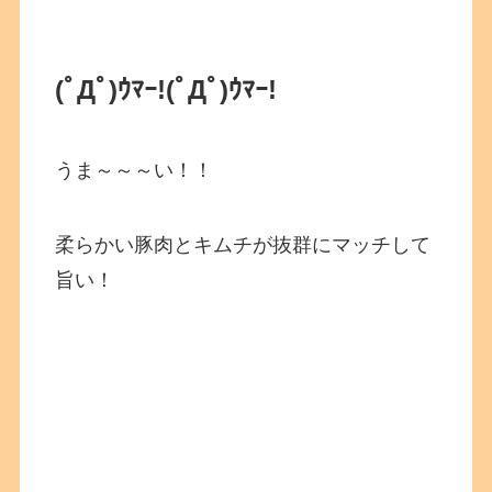
(ﾟДﾟ)ｳﾏｰ!
(ﾟДﾟ)ｳﾏｰ!
うま～～～い！！
柔らかい豚肉とキムチが抜群にマッチして
旨い！