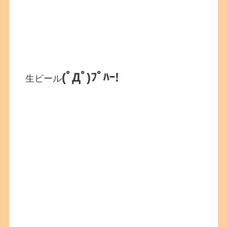
(ﾟДﾟ)ﾌﾟﾊｰ!
生ビール