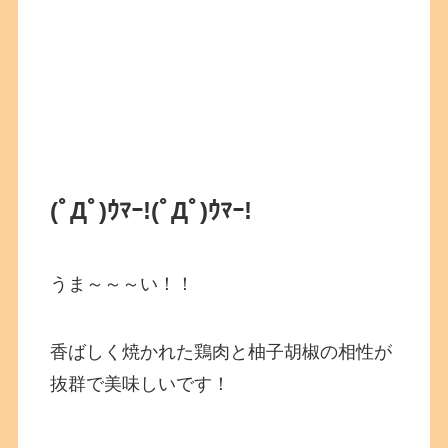
(ﾟДﾟ)ｳﾏｰ!
(ﾟДﾟ)ｳﾏｰ!
うま～～～い！！
香ばしく焼かれた鶏肉と柚子胡椒の相性が
抜群で美味しいです！