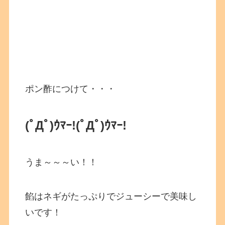
ポン酢につけて・・・
(ﾟДﾟ)ｳﾏｰ!
(ﾟДﾟ)ｳﾏｰ!
うま～～～い！！
餡はネギがたっぷりでジューシーで美味し
いです！