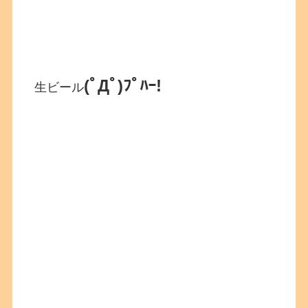
(ﾟДﾟ)ﾌﾟﾊｰ!
生ビール