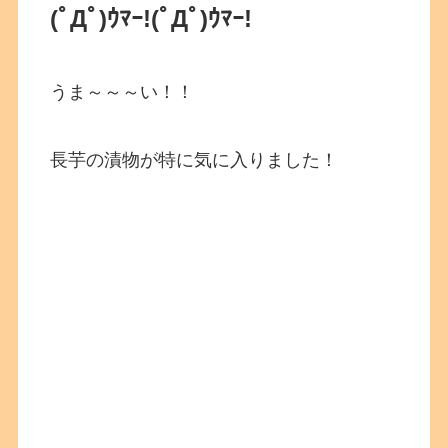
(ﾟДﾟ)ｳﾏｰ!
(ﾟДﾟ)ｳﾏｰ!
うま～～～い！！
長芋の漬物が特に気に入りました！