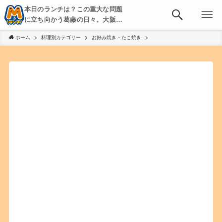
本日のランチは？この重大な問題
に立ち向かう葛藤の日々。大阪・
京都・神戸を中心とした食べ歩
ホーム
料理別カテゴリー
お好み焼き・たこ焼き
き、飲み歩きを綴る。