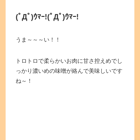
(ﾟДﾟ)ｳﾏｰ!
(ﾟДﾟ)ｳﾏｰ!
うま～～～い！！
トロトロで柔らかいお肉に甘さ控えめでし
っかり濃いめの味噌が絡んで美味しいです
ね～！