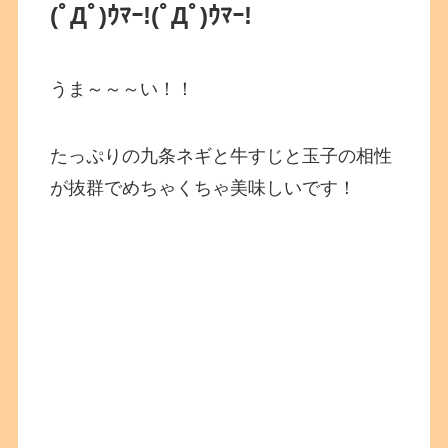
(ﾟДﾟ)ｳﾏｰ!
(ﾟДﾟ)ｳﾏｰ!
うま～～～い！！
たっぷりの九条ネギと牛すじと玉子の相性
が抜群でめちゃくちゃ美味しいです！