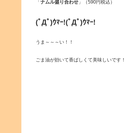
「
ナムル盛り合わせ
」（590円税込）
(ﾟДﾟ)ｳﾏｰ!
(ﾟДﾟ)ｳﾏｰ!
うま～～～い！！
ごま油が効いて香ばしくて美味しいです！