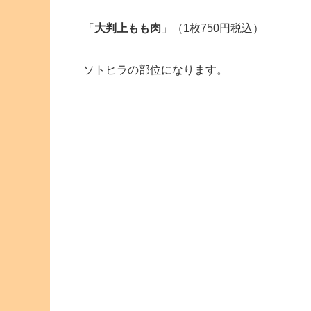
「
大判上もも肉
」（1枚750円税込）
ソトヒラの部位になります。