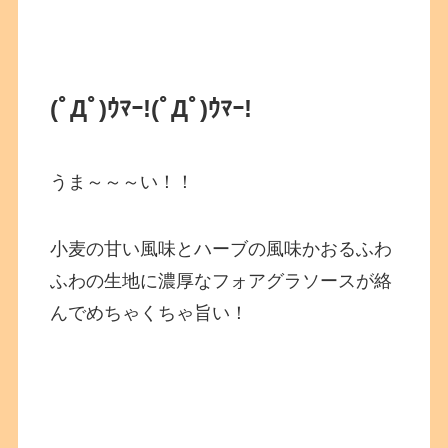
(ﾟДﾟ)ｳﾏｰ!
(ﾟДﾟ)ｳﾏｰ!
うま～～～い！！
小麦の甘い風味とハーブの風味かおるふわ
ふわの生地に濃厚なフォアグラソースが絡
んでめちゃくちゃ旨い！