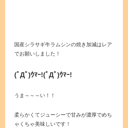
国産シラサギ牛ラムシンの焼き加減はレア
でお願いしました！
(ﾟДﾟ)ｳﾏｰ!
(ﾟДﾟ)ｳﾏｰ!
うま～～～い！！
柔らかくてジューシーで甘みが濃厚でめち
ゃくちゃ美味しいです！