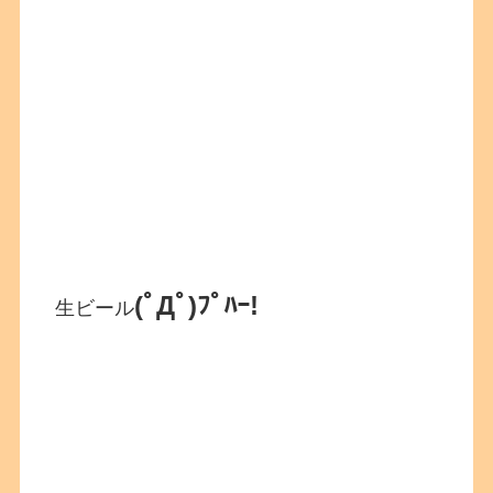
(ﾟДﾟ)ﾌﾟﾊｰ!
生ビール