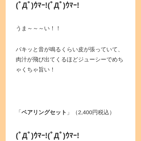
(ﾟДﾟ)ｳﾏｰ!
(ﾟДﾟ)ｳﾏｰ!
うま～～～い！！
パキッと音が鳴るくらい皮が張っていて、
肉汁が飛び出てくるほどジューシーでめち
ゃくちゃ旨い！
「
ペアリングセット
」（2,400円税込）
(ﾟДﾟ)ｳﾏｰ!
(ﾟДﾟ)ｳﾏｰ!