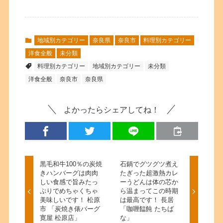
地域別カテゴリー
奈良県
奈良市
料理別カテゴリー
洋食全般
未分類
料理別カテゴリー
地域別カテゴリー
未分類
洋食全般
奈良市
奈良県
よかったらシェアしてね！
黒毛和牛100％の炭焼
石鍋でグツグツ煮え
きハンバーグは肉肉
たぎった超激熱カレ
しい食感で旨みたっ
ーうどんは体の芯か
ぷりでめちゃくちゃ
ら温まってこの時期
美味しいです！ 松原
は最高です！ 長居
市 「炭焼き俵バーグ
「咖喱饂飩 たちば
寛屋 松原店」
な」