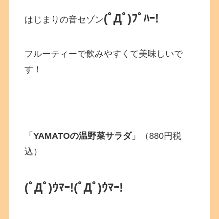
(ﾟДﾟ)ﾌﾟﾊｰ!
はじまりの音セゾン
フルーティーで飲みやすくて美味しいで
す！
「
YAMATOの温野菜サラダ
」（880円税
込）
(ﾟДﾟ)ｳﾏｰ!
(ﾟДﾟ)ｳﾏｰ!