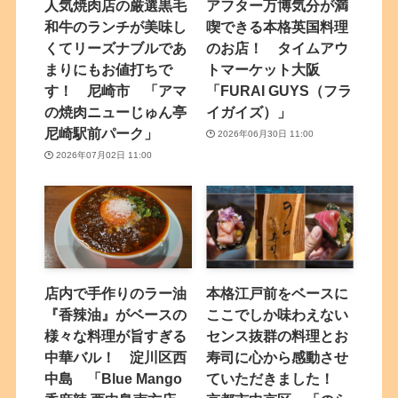
人気焼肉店の厳選黒毛
アフター万博気分が満
和牛のランチが美味し
喫できる本格英国料理
くてリーズナブルであ
のお店！ タイムアウ
まりにもお値打ちで
トマーケット大阪
す！ 尼崎市 「アマ
「FURAI GUYS（フラ
の焼肉ニューじゅん亭
イガイズ）」
尼崎駅前パーク」
2026年06月30日 11:00
2026年07月02日 11:00
店内で手作りのラー油
本格江戸前をベースに
『香辣油』がベースの
ここでしか味わえない
様々な料理が旨すぎる
センス抜群の料理とお
中華バル！ 淀川区西
寿司に心から感動させ
中島 「Blue Mango
ていただきました！