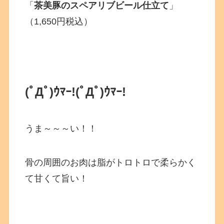
「
茶美豚のスペアリブビール仕立て
」
（1,650円税込）
(ﾟДﾟ)ｳﾏｰ!
(ﾟДﾟ)ｳﾏｰ!
うま～～～い！！
骨の周囲のお肉は脂がトロトロで柔らかく
て甘くて旨い！