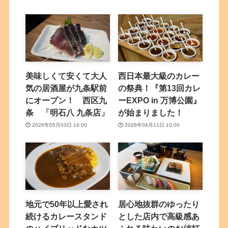
美味しくて安くて大人
西日本最大級のカレー
気の居酒屋が九条駅前
の祭典！『第13回カレ
にオープン！ 西区九
ーEXPO in 万博公園』
条 「明石八 九条店」
が始まりました！
2026年05月03日 14:00
2026年04月11日 10:00
地元で50年以上愛され
居心地抜群のゆったり
続けるカレースタンド
とした店内で高級感あ