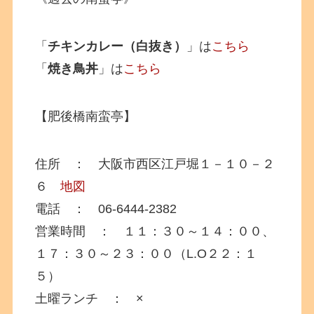
「
チキンカレー（白抜き）
」は
こちら
「
焼き鳥丼
」は
こちら
【肥後橋南蛮亭】
住所 ： 大阪市西区江戸堀１－１０－２
６
地図
電話 ： 06-6444-2382
営業時間 ： １１：３０～１４：００、
１７：３０～２３：００（L.O２２：１
５）
土曜ランチ ： ×