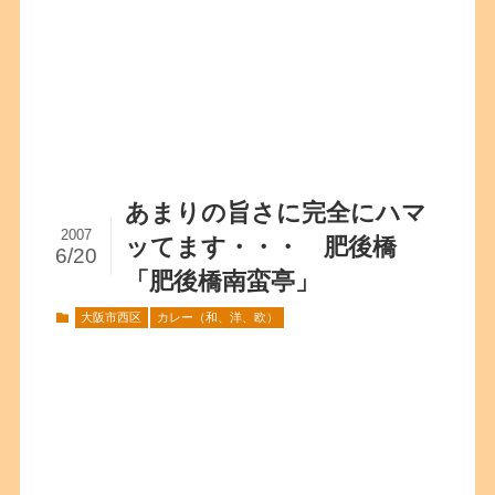
あまりの旨さに完全にハマ
2007
ッてます・・・ 肥後橋
6/20
「肥後橋南蛮亭」
大阪市西区
カレー（和、洋、欧）