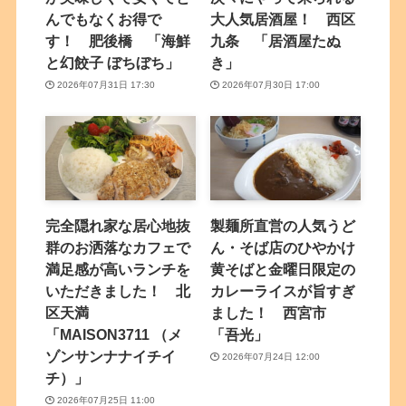
んでもなくお得で
大人気居酒屋！ 西区
す！ 肥後橋 「海鮮
九条 「居酒屋たぬ
と幻餃子 ぼちぼち」
き」
2026年07月31日 17:30
2026年07月30日 17:00
完全隠れ家な居心地抜
製麺所直営の人気うど
群のお洒落なカフェで
ん・そば店のひやかけ
満足感が高いランチを
黄そばと金曜日限定の
いただきました！ 北
カレーライスが旨すぎ
区天満
ました！ 西宮市
「MAISON3711 （メ
「吾光」
ゾンサンナナイチイ
2026年07月24日 12:00
チ）」
2026年07月25日 11:00