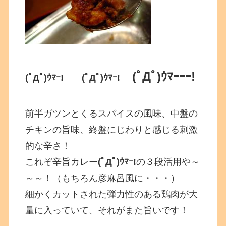
(ﾟДﾟ)ｳﾏｰｰｰ!
(ﾟДﾟ)ｳﾏｰ!
(ﾟДﾟ)ｳﾏｰ!
前半ガツンとくるスパイスの風味、中盤の
チキンの旨味、終盤にじわりと感じる刺激
的な辛さ！
これぞ辛旨カレー
(ﾟДﾟ)ｳﾏｰ!
の３段活用や～
～～！（もちろん彦麻呂風に・・・）
細かくカットされた弾力性のある鶏肉が大
量に入っていて、それがまた旨いです！