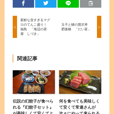
新鮮な旨すぎるマグ
ロのてんこ盛り！
玉子と鰻の贅沢丼
福島 「海辺の茶
肥後橋 「だい富」
屋 しづき」
関連記事
伝説の幻餃子が食べら
何を食べても美味しく
れる『幻餃子セット』
て安くて常連さんが
が美味しくて安くてと
次々にやって来られる