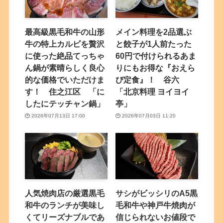
最高級黒毛和牛の山形
メイン料理を2品選ぶ
牛の特上カルビを贅沢
と餃子が1人前たった
に使った絶品てっちゃ
60円で付けられるあま
ん鍋が素晴らしく良心
りにもお得な『おえら
的な価格でいただけま
び定食』！ 谷六
す！ 住之江区 「に
「北京料理 ヨイヨイ
したにテッチャン鍋」
亭」
2026年07月13日 17:00
2026年07月03日 11:20
人気焼肉店の厳選黒毛
サシがビッシリのA5黒
和牛のランチが美味し
毛和牛や神戸牛焼肉が
くてリーズナブルであ
信じられないお値段で