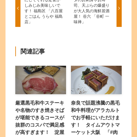
しみじみ美味しいで
司、天ぷらの爆盛り
す！ 福島区 「八百屋
が大人気の海鮮居酒
とごはん うらや 福島
屋！ 谷六 「谷町 一
店」
味禅」
関連記事
厳選黒毛和牛ステーキ
奈良で話題沸騰の黒毛
や名物のすき焼きそば
和牛料理がアラカルト
が堪能できるコースが
でお手軽にいただけま
抜群のコスパで満足感
す！ タイムアウトマ
が高すぎます！ 淀屋
ーケット大阪 「#肉