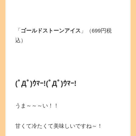
「
ゴールドストーンアイス
」（699円税
込）
(ﾟДﾟ)ｳﾏｰ!
(ﾟДﾟ)ｳﾏｰ!
うま～～～い！！
甘くて冷たくて美味しいですね～！