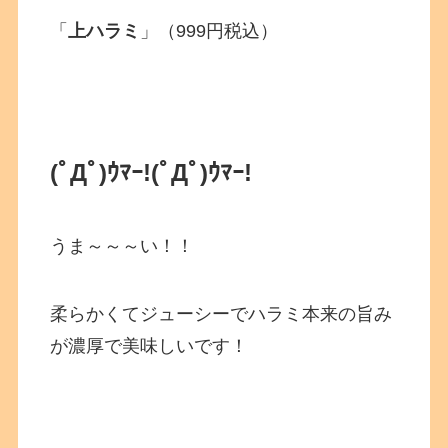
「
上ハラミ
」（999円税込）
(ﾟДﾟ)ｳﾏｰ!
(ﾟДﾟ)ｳﾏｰ!
うま～～～い！！
柔らかくてジューシーでハラミ本来の旨み
が濃厚で美味しいです！