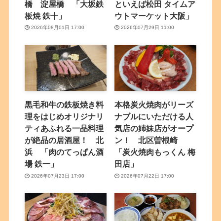
橋 淀屋橋 「大坂鉄
といえば松田 タイムア
板焼 鉄十」
ウトマーケット大阪」
2026年08月01日 17:00
2026年07月29日 11:00
黒毛和牛の鉄板焼き料
本格炭火焼肉がリーズ
理をはじめオリジナリ
ナブルにいただける人
ティあふれる一品料理
気店の姉妹店がオープ
が絶品の居酒屋！ 北
ン！ 北区曽根崎
浜 「肉のてっぱん酒
「炭火焼肉もっくん 梅
場 鉄一」
田店」
2026年07月23日 17:00
2026年07月22日 17:00