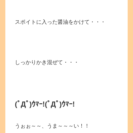
スポイトに入った醤油をかけて・・・
しっかりかき混ぜて・・・
(ﾟДﾟ)ｳﾏｰ!
(ﾟДﾟ)ｳﾏｰ!
うぉぉ～～、うま～～～い！！