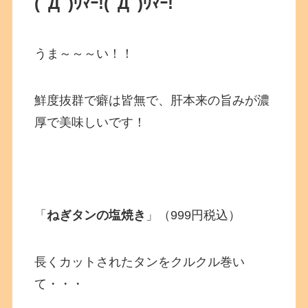
(ﾟДﾟ)ｳﾏｰ!
(ﾟДﾟ)ｳﾏｰ!
うま～～～い！！
鮮度抜群で癖は皆無で、肝本来の旨みが濃
厚で美味しいです！
「
ねぎタンの塩焼き
」（999円税込）
長くカットされたタンをクルクル巻い
て・・・