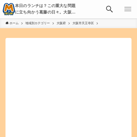
本日のランチは？この重大な問題
に立ち向かう葛藤の日々。大阪・
京都・神戸を中心とした食べ歩
ホーム
地域別カテゴリー
大阪府
大阪市天王寺区
き、飲み歩きを綴る。