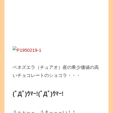
ベネズエラ（チュアオ）産の希少価値の高
いチョコレートのショコラ・・・
(ﾟДﾟ)ｳﾏｰ!
(ﾟДﾟ)ｳﾏｰ!
うぉぉ～～、うま～～～い！！