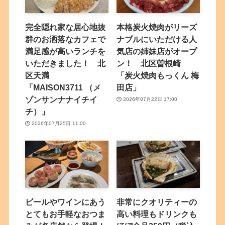
完全隠れ家な居心地抜
本格炭火焼肉がリーズ
群のお洒落なカフェで
ナブルにいただける人
満足感が高いランチを
気店の姉妹店がオープ
いただきました！ 北
ン！ 北区曽根崎
区天満
「炭火焼肉もっくん 梅
「MAISON3711 （メ
田店」
ゾンサンナナイチイ
2026年07月22日 17:00
チ）」
2026年07月25日 11:00
ビールやワインにあう
非常にクオリティーの
とてもお手軽なおつま
高い料理もドリンクも