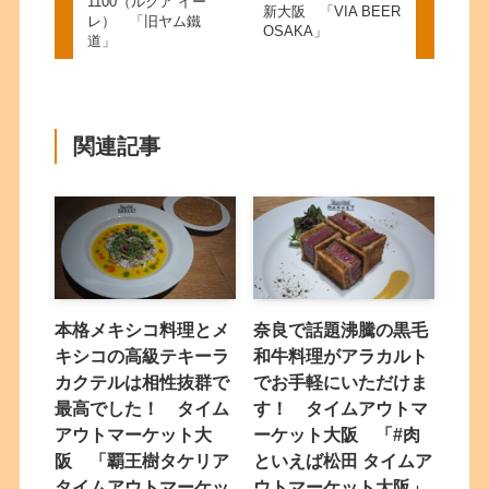
1100（ルクア イー
新大阪 「VIA BEER
レ） 「旧ヤム鐵
OSAKA」
道」
関連記事
本格メキシコ料理とメ
奈良で話題沸騰の黒毛
キシコの高級テキーラ
和牛料理がアラカルト
カクテルは相性抜群で
でお手軽にいただけま
最高でした！ タイム
す！ タイムアウトマ
アウトマーケット大
ーケット大阪 「#肉
阪 「覇王樹タケリア
といえば松田 タイムア
タイムアウトマーケッ
ウトマーケット大阪」