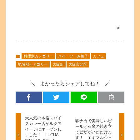
>
料理別カテゴリー
スイーツ・お菓子
カフェ
地域別カテゴリー
大阪府
大阪市北区
よかったらシェアしてね！
大人気の本格スパイ
駅ナカで美味しいビ
スカレー店がルクア
ールと石窯の焼き立
イーレにオープンし
てピザがいただけま
ました！ LUCUA
す！ エキマルシェ