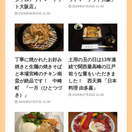
ト大阪店」
2026年07月29日 11:00
2026年08月02日 11:00
丁寧に焼かれたお好み
土用の丑の日は13年連
焼きと生麺の焼きそば
続で関西最高峰の江戸
と本場宮崎のチキン南
前うな重をいただきま
蛮が絶品です！ 中崎
した！ 西天満 「日本
町 「一月（ひとつづ
料理 由多嘉」
き）」
2026年07月26日 11:00
2026年07月27日 11:30