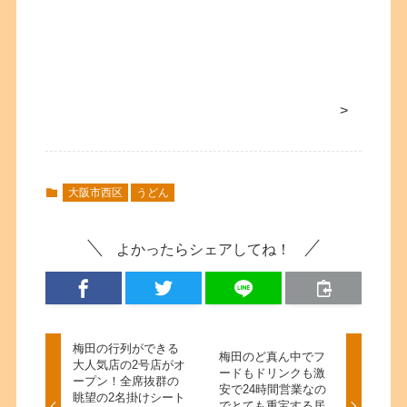
>
大阪市西区
うどん
よかったらシェアしてね！
梅田の行列ができる
梅田のど真ん中でフ
大人気店の2号店がオ
ードもドリンクも激
ープン！全席抜群の
安で24時間営業なの
眺望の2名掛けシート
でとても重宝する居