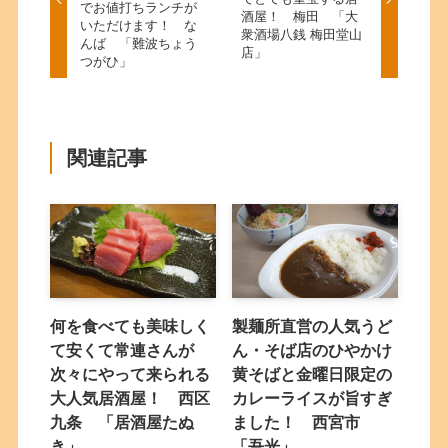
でお値打ちランチが
酒屋！ 梅田 「大
いただけます！ な
衆酒場八銭 梅田堂山
んば 「難波ちょう
店」
つがひ」
関連記事
何を食べても美味しく
製麺所直営の人気うど
て安くて常連さんが
ん・そば店のひやかけ
次々にやって来られる
黄そばと金曜日限定の
大人気居酒屋！ 西区
カレーライスが旨すぎ
九条 「居酒屋たぬ
ました！ 西宮市
き」
「吾光」