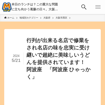
本日のランチは？この重大な問題
に立ち向かう葛藤の日々。大阪・
京都・神戸を中心とした食べ歩
ホーム
地域別カテゴリー
大阪府
大阪市西区
き、飲み歩きを綴る。
行列が出来る名店で修業を
され名店の味を忠実に受け
継いで超絶に美味しいうど
2024
5/21
んを提供されています！
阿波座 「阿波座 ひゃっか
く」