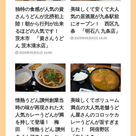
独特の食感が人気の資
美味しくて安くて大人
さんうどんが北摂初上
気の居酒屋が九条駅前
陸！朝から行列が出来
にオープン！ 西区九
るほどの人気です！
条 「明石八 九条店」
茨木市 「資さんうど
2026年05月03日 14:00
ん 茨木清水店」
2026年05月31日 10:00
情熱うどん讃州創業当
美味しくてボリューム
時の味が再現された大
満点の大人気老舗うど
人気カレーうどんが満
ん屋さんのコロッケカ
を持して登場！ 梅
レーうどんが旨すぎま
田 「情熱うどん 讃州
した！ 阿倍野区