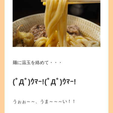
麺に温玉を絡めて・・・
(ﾟДﾟ)ｳﾏｰ!
(ﾟДﾟ)ｳﾏｰ!
うぉぉ～～、うま～～～い！！