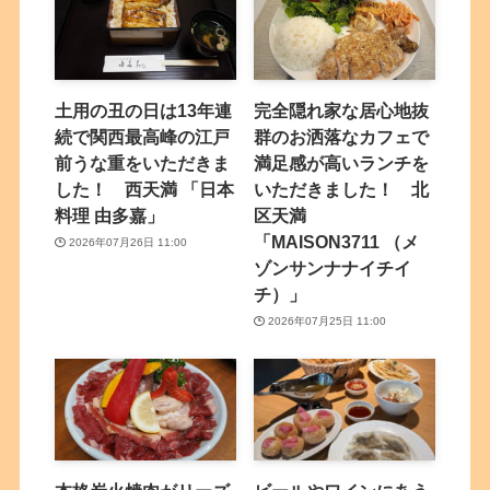
土用の丑の日は13年連
完全隠れ家な居心地抜
続で関西最高峰の江戸
群のお洒落なカフェで
前うな重をいただきま
満足感が高いランチを
した！ 西天満 「日本
いただきました！ 北
料理 由多嘉」
区天満
「MAISON3711 （メ
2026年07月26日 11:00
ゾンサンナナイチイ
チ）」
2026年07月25日 11:00