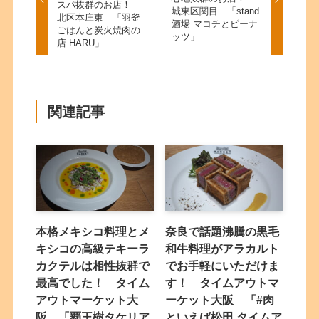
スパ抜群のお店！
城東区関目 「stand
北区本庄東 「羽釜
酒場 マコチとピーナ
ごはんと炭火焼肉の
ッツ」
店 HARU」
関連記事
本格メキシコ料理とメ
奈良で話題沸騰の黒毛
キシコの高級テキーラ
和牛料理がアラカルト
カクテルは相性抜群で
でお手軽にいただけま
最高でした！ タイム
す！ タイムアウトマ
アウトマーケット大
ーケット大阪 「#肉
阪 「覇王樹タケリア
といえば松田 タイムア