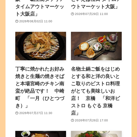
タイムアウトマーケッ
ウトマーケット大阪」
ト大阪店」
2026年07月29日 11:00
2026年08月02日 11:00
丁寧に焼かれたお好み
名物土鍋ご飯をはじめ
焼きと生麺の焼きそば
とする和と洋の良いと
と本場宮崎のチキン南
こ取りのビストロ料理
蛮が絶品です！ 中崎
がとても美味しいお
町 「一月（ひとつづ
店！ 京橋 「和洋ビ
き）」
ストロ もぐる 京橋
店」
2026年07月27日 11:30
2026年07月26日 17:00