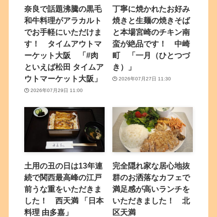
奈良で話題沸騰の黒毛
丁寧に焼かれたお好み
和牛料理がアラカルト
焼きと生麺の焼きそば
でお手軽にいただけま
と本場宮崎のチキン南
す！ タイムアウトマ
蛮が絶品です！ 中崎
ーケット大阪 「#肉
町 「一月（ひとつづ
といえば松田 タイムア
き）」
ウトマーケット大阪」
2026年07月27日 11:30
2026年07月29日 11:00
土用の丑の日は13年連
完全隠れ家な居心地抜
続で関西最高峰の江戸
群のお洒落なカフェで
前うな重をいただきま
満足感が高いランチを
した！ 西天満 「日本
いただきました！ 北
料理 由多嘉」
区天満