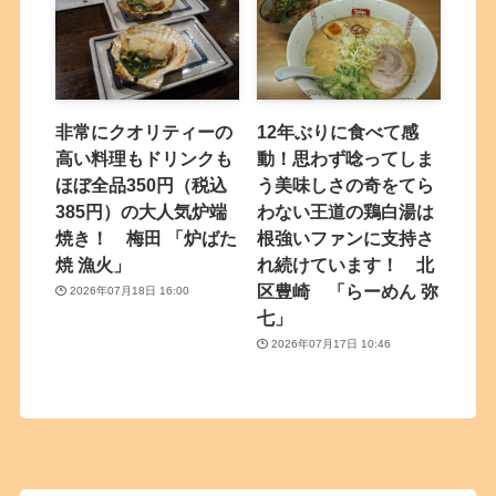
非常にクオリティーの
12年ぶりに食べて感
高い料理もドリンクも
動！思わず唸ってしま
ほぼ全品350円（税込
う美味しさの奇をてら
385円）の大人気炉端
わない王道の鶏白湯は
焼き！ 梅田 「炉ばた
根強いファンに支持さ
焼 漁火」
れ続けています！ 北
区豊崎 「らーめん 弥
2026年07月18日 16:00
七」
2026年07月17日 10:46