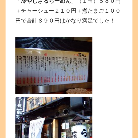
「
冷やしざるらーめん
」（１玉）５８０円
＋チャーシュー２１０円＋煮たまご１００
円で合計８９０円はかなり満足でした！