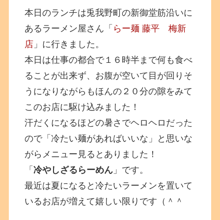
本日のランチは兎我野町の新御堂筋沿いに
あるラーメン屋さん「
らー麺 藤平 梅新
店
」に行きました。
本日は仕事の都合で１６時半まで何も食べ
ることが出来ず、お腹が空いて目が回りそ
うになりながらもほんの２０分の隙をみて
このお店に駆け込みました！
汗だくになるほどの暑さでヘロヘロだった
ので「冷たい麺があればいいな」と思いな
がらメニュー見るとありました！
「
冷やしざるらーめん
」です。
最近は夏になると冷たいラーメンを置いて
いるお店が増えて嬉しい限りです（＾＾