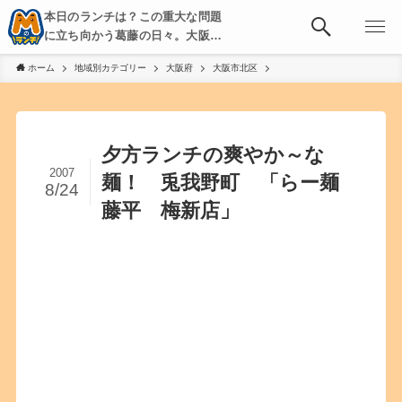
本日のランチは？この重大な問題
に立ち向かう葛藤の日々。大阪・
京都・神戸を中心とした食べ歩
ホーム
地域別カテゴリー
大阪府
大阪市北区
き、飲み歩きを綴る。
夕方ランチの爽やか～な
2007
麺！ 兎我野町 「らー麺
8/24
藤平 梅新店」