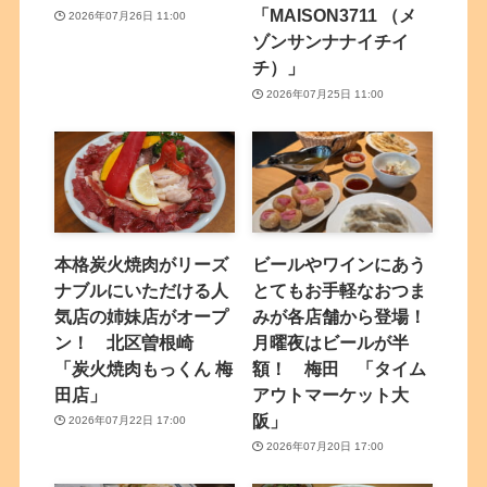
「MAISON3711 （メ
2026年07月26日 11:00
ゾンサンナナイチイ
チ）」
2026年07月25日 11:00
本格炭火焼肉がリーズ
ビールやワインにあう
ナブルにいただける人
とてもお手軽なおつま
気店の姉妹店がオープ
みが各店舗から登場！
ン！ 北区曽根崎
月曜夜はビールが半
「炭火焼肉もっくん 梅
額！ 梅田 「タイム
田店」
アウトマーケット大
阪」
2026年07月22日 17:00
2026年07月20日 17:00