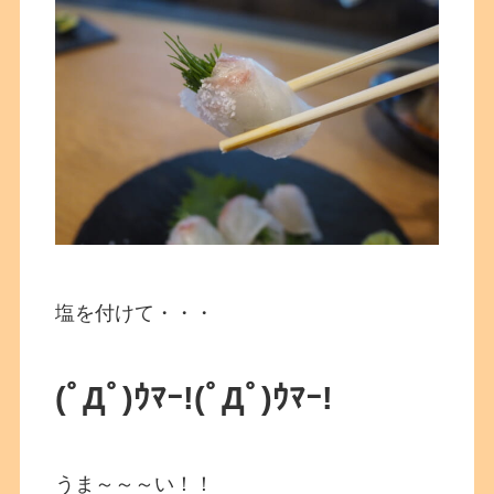
塩を付けて・・・
(ﾟДﾟ)ｳﾏｰ!
(ﾟДﾟ)ｳﾏｰ!
うま～～～い！！