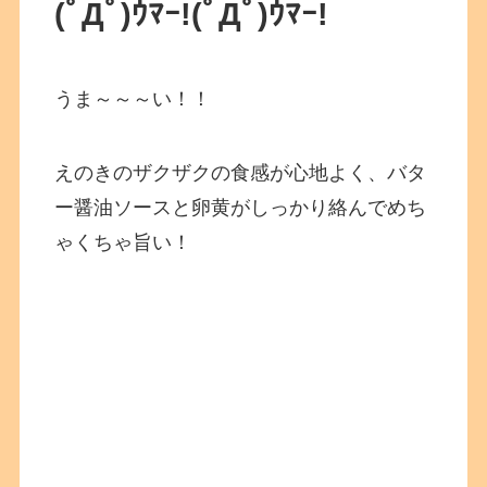
(ﾟДﾟ)ｳﾏｰ!
(ﾟДﾟ)ｳﾏｰ!
うま～～～い！！
えのきのザクザクの食感が心地よく、バタ
ー醤油ソースと卵黄がしっかり絡んでめち
ゃくちゃ旨い！