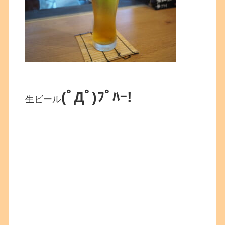
(ﾟДﾟ)ﾌﾟﾊｰ!
生ビール