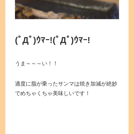
(ﾟДﾟ)ｳﾏｰ!
(ﾟДﾟ)ｳﾏｰ!
うま～～～い！！
適度に脂が乗ったサンマは焼き加減が絶妙
でめちゃくちゃ美味しいです！