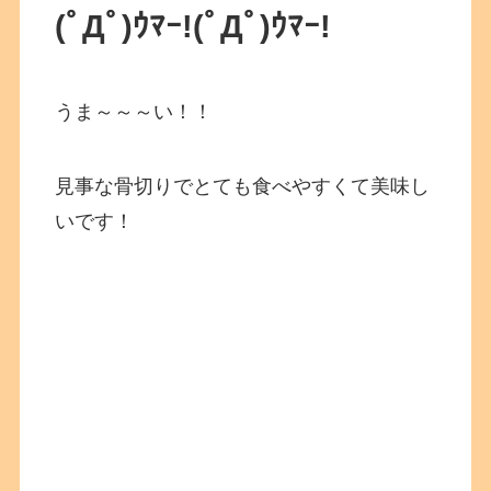
(ﾟДﾟ)ｳﾏｰ!
(ﾟДﾟ)ｳﾏｰ!
うま～～～い！！
見事な骨切りでとても食べやすくて美味し
いです！