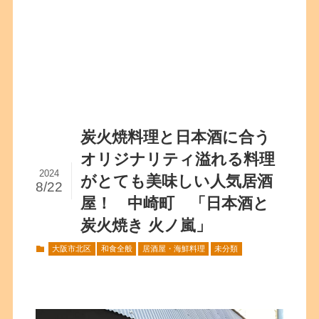
炭火焼料理と日本酒に合う
オリジナリティ溢れる料理
2024
がとても美味しい人気居酒
8/22
屋！ 中崎町 「日本酒と
炭火焼き 火ノ嵐」
大阪市北区
和食全般
居酒屋・海鮮料理
未分類