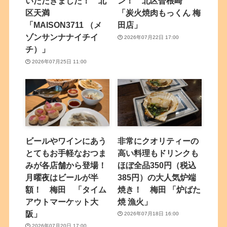
いただきました！ 北
ン！ 北区曽根崎
区天満
「炭火焼肉もっくん 梅
「MAISON3711 （メ
田店」
ゾンサンナナイチイ
2026年07月22日 17:00
チ）」
2026年07月25日 11:00
ビールやワインにあう
非常にクオリティーの
とてもお手軽なおつま
高い料理もドリンクも
みが各店舗から登場！
ほぼ全品350円（税込
月曜夜はビールが半
385円）の大人気炉端
額！ 梅田 「タイム
焼き！ 梅田 「炉ばた
アウトマーケット大
焼 漁火」
阪」
2026年07月18日 16:00
2026年07月20日 17:00