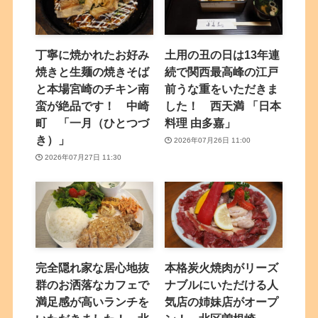
丁寧に焼かれたお好み
土用の丑の日は13年連
焼きと生麺の焼きそば
続で関西最高峰の江戸
と本場宮崎のチキン南
前うな重をいただきま
蛮が絶品です！ 中崎
した！ 西天満 「日本
町 「一月（ひとつづ
料理 由多嘉」
き）」
2026年07月26日 11:00
2026年07月27日 11:30
完全隠れ家な居心地抜
本格炭火焼肉がリーズ
群のお洒落なカフェで
ナブルにいただける人
満足感が高いランチを
気店の姉妹店がオープ