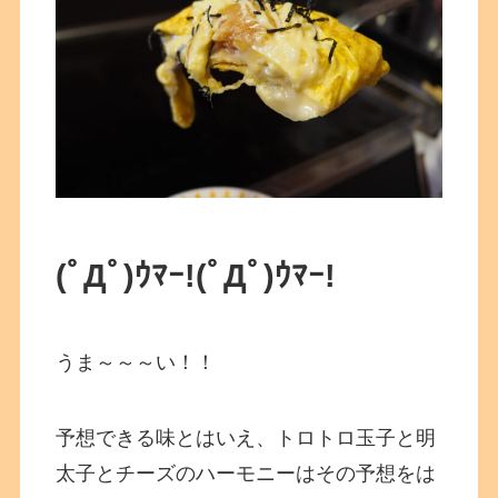
(ﾟДﾟ)ｳﾏｰ!(ﾟДﾟ)ｳﾏｰ!
うま～～～い！！
予想できる味とはいえ、トロトロ玉子と明
太子とチーズのハーモニーはその予想をは