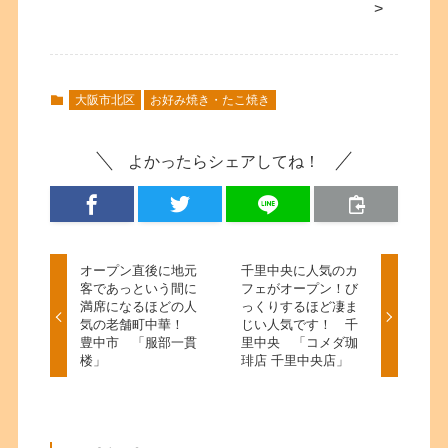
>
大阪市北区
お好み焼き・たこ焼き
よかったらシェアしてね！
オープン直後に地元
千里中央に人気のカ
客であっという間に
フェがオープン！び
満席になるほどの人
っくりするほど凄ま
気の老舗町中華！
じい人気です！ 千
豊中市 「服部一貫
里中央 「コメダ珈
楼」
琲店 千里中央店」