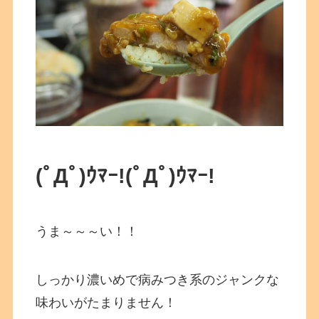
(ﾟДﾟ)ｳﾏｰ!
(ﾟДﾟ)ｳﾏｰ!
うま～～～い！！
しっかり濃いめで病みつき系のジャンクな
味わいがたまりません！