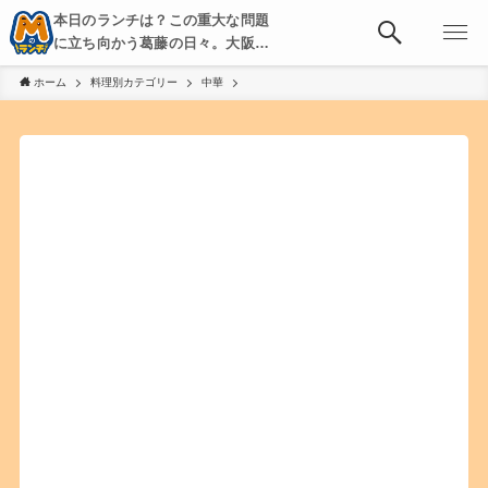
本日のランチは？この重大な問題
に立ち向かう葛藤の日々。大阪・
京都・神戸を中心とした食べ歩
ホーム
料理別カテゴリー
中華
き、飲み歩きを綴る。