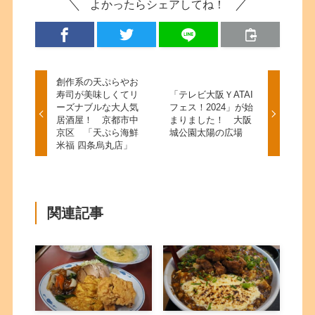
よかったらシェアしてね！
創作系の天ぷらやお
寿司が美味しくてリ
「テレビ大阪ＹATAI
ーズナブルな大人気
フェス！2024」が始
居酒屋！ 京都市中
まりました！ 大阪
京区 「天ぷら海鮮
城公園太陽の広場
米福 四条烏丸店」
関連記事