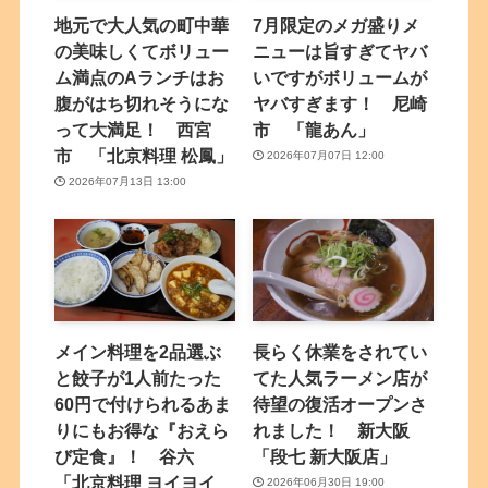
地元で大人気の町中華
7月限定のメガ盛りメ
の美味しくてボリュー
ニューは旨すぎてヤバ
ム満点のAランチはお
いですがボリュームが
腹がはち切れそうにな
ヤバすぎます！ 尼崎
って大満足！ 西宮
市 「龍あん」
市 「北京料理 松鳳」
2026年07月07日 12:00
2026年07月13日 13:00
メイン料理を2品選ぶ
長らく休業をされてい
と餃子が1人前たった
てた人気ラーメン店が
60円で付けられるあま
待望の復活オープンさ
りにもお得な『おえら
れました！ 新大阪
び定食』！ 谷六
「段七 新大阪店」
「北京料理 ヨイヨイ
2026年06月30日 19:00