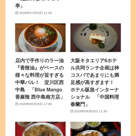
亭」
2026年07月03日 11:20
店内で手作りのラー油
大阪キタエリア6ホテ
『香辣油』がベースの
ル共同ランチ企画は神
様々な料理が旨すぎる
コスパであまりにも満
中華バル！ 淀川区西
足感が高すぎます！
中島 「Blue Mango
ホテル阪急インターナ
香麻辣 西中島南方店」
ショナル 「中国料理
春蘭門」
2026年06月25日 17:00
2026年06月03日 11:30