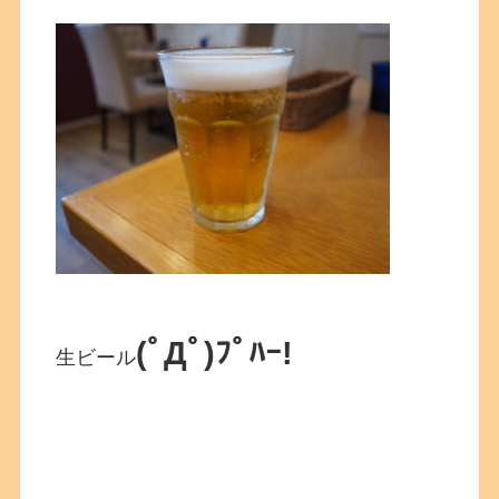
(ﾟДﾟ)ﾌﾟﾊｰ!
生ビール