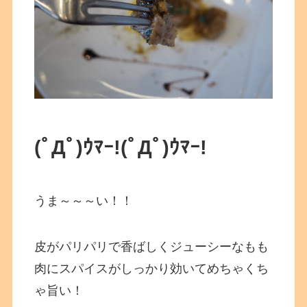
(ﾟДﾟ)ｳﾏｰ!(ﾟДﾟ)ｳﾏｰ!
うま～～～い！！
皮がパリパリで香ばしくジューシーなもも
肉にスパイスがしっかり効いてめちゃくち
ゃ旨い！