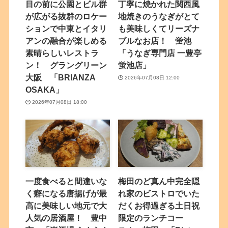
目の前に公園とビル群
丁寧に焼かれた関西風
が広がる抜群のロケー
地焼きのうなぎがとて
ションで中東とイタリ
も美味しくてリーズナ
アンの融合が楽しめる
ブルなお店！ 蛍池
素晴らしいレストラ
「うなぎ専門店 一豊亭
ン！ グラングリーン
蛍池店」
大阪 「BRIANZA
2026年07月08日 12:00
OSAKA」
2026年07月08日 18:00
一度食べると間違いな
梅田のど真ん中完全隠
く癖になる唐揚げが最
れ家のビストロでいた
高に美味しい地元で大
だくお得過ぎる土日祝
人気の居酒屋！ 豊中
限定のランチコー