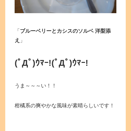
「
ブルーベリーとカシスのソルベ 洋梨添
え
」
(ﾟДﾟ)ｳﾏｰ!(ﾟДﾟ)ｳﾏｰ!
うま～～～い！！
柑橘系の爽やかな風味が素晴らしいです！