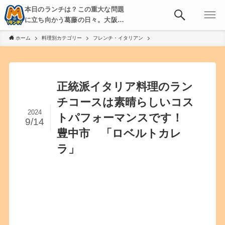
本日のランチは？この重大な問題
に立ち向かう葛藤の日々。大阪・
京都・神戸を中心とした食べ歩
ホーム
料理別カテゴリー
フレンチ・イタリアン
き、飲み歩きを綴る。
正統派イタリア料理のラン
チコースは素晴らしいコス
2024
トパフォーマンスです！
9/14
豊中市 「ロベルトカレ
ラ」