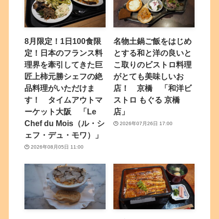
8月限定！1日100食限
名物土鍋ご飯をはじめ
定！日本のフランス料
とする和と洋の良いと
理界を牽引してきた巨
こ取りのビストロ料理
匠上柿元勝シェフの絶
がとても美味しいお
品料理がいただけま
店！ 京橋 「和洋ビ
す！ タイムアウトマ
ストロ もぐる 京橋
ーケット大阪 「Le
店」
Chef du Mois（ル・シ
2026年07月26日 17:00
ェフ・デュ・モワ）」
2026年08月05日 11:00