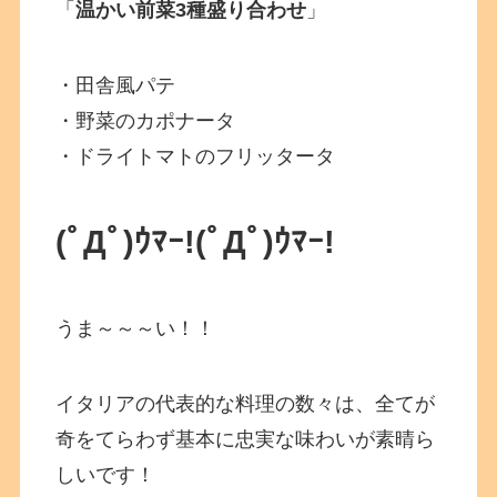
「
温かい前菜3種盛り合わせ
」
・田舎風パテ
・野菜のカポナータ
・ドライトマトのフリッタータ
(ﾟДﾟ)ｳﾏｰ!(ﾟДﾟ)ｳﾏｰ!
うま～～～い！！
イタリアの代表的な料理の数々は、全てが
奇をてらわず基本に忠実な味わいが素晴ら
しいです！