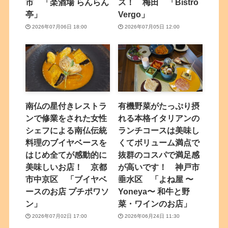
市 「楽酒場 らんらん
ス！ 梅田 「Bistro
亭」
Vergo」
2026年07月06日 18:00
2026年07月05日 12:00
南仏の星付きレストラ
有機野菜がたっぷり摂
ンで修業をされた女性
れる本格イタリアンの
シェフによる南仏伝統
ランチコースは美味し
料理のブイヤベースを
くてボリューム満点で
はじめ全てが感動的に
抜群のコスパで満足感
美味しいお店！ 京都
が高いです！ 神戸市
市中京区 「ブイヤベ
垂水区 「よね屋 〜
ースのお店 プチポワソ
Yoneya〜 和牛と野
ン」
菜・ワインのお店」
2026年07月02日 17:00
2026年06月24日 11:30