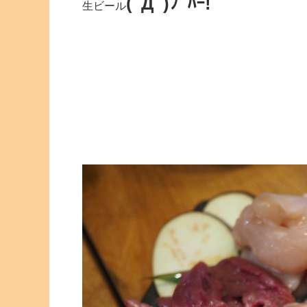
(ﾟДﾟ)ﾌﾟﾊｰ!
生ビール