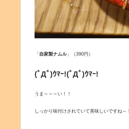
「
自家製ナムル
」（390円）
(ﾟДﾟ)ｳﾏｰ!
(ﾟДﾟ)ｳﾏｰ!
うま～～～い！！
しっかり味付けされていて美味しいですね～