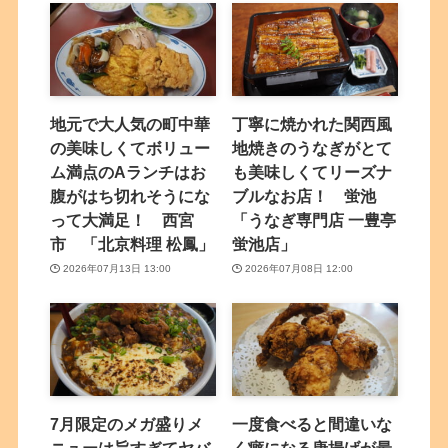
地元で大人気の町中華
丁寧に焼かれた関西風
の美味しくてボリュー
地焼きのうなぎがとて
ム満点のAランチはお
も美味しくてリーズナ
腹がはち切れそうにな
ブルなお店！ 蛍池
って大満足！ 西宮
「うなぎ専門店 一豊亭
市 「北京料理 松鳳」
蛍池店」
2026年07月13日 13:00
2026年07月08日 12:00
7月限定のメガ盛りメ
一度食べると間違いな