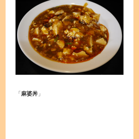
「
麻婆丼
」