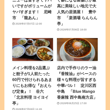
ニューは旨すぎてヤバ
く癖になる唐揚げが最
いですがボリュームが
高に美味しい地元で大
ヤバすぎます！ 尼崎
人気の居酒屋！ 豊中
市 「龍あん」
市 「楽酒場 らんらん
亭」
2026年07月07日 12:00
2026年07月06日 18:00
メイン料理を2品選ぶ
店内で手作りのラー油
と餃子が1人前たった
『香辣油』がベースの
60円で付けられるあま
様々な料理が旨すぎる
りにもお得な『おえら
中華バル！ 淀川区西
び定食』！ 谷六
中島 「Blue Mango
「北京料理 ヨイヨイ
香麻辣 西中島南方店」
亭」
2026年06月25日 17:00
2026年07月03日 11:20