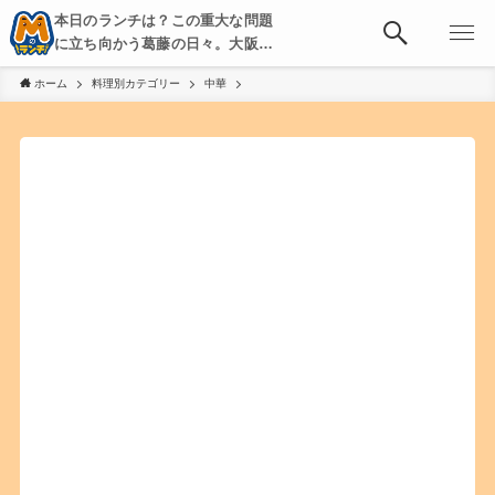
本日のランチは？この重大な問題
に立ち向かう葛藤の日々。大阪・
京都・神戸を中心とした食べ歩
ホーム
料理別カテゴリー
中華
き、飲み歩きを綴る。