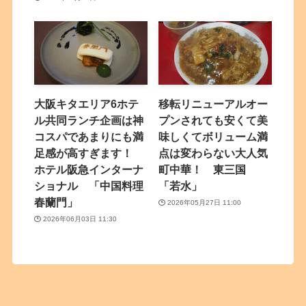
大阪キタエリア6ホテ
移転リニューアルオー
ル共同ランチ企画は神
プンされても安くて美
コスパであまりにも満
味しくてボリューム満
足感が高すぎます！
点は変わらない大人気
ホテル阪急インターナ
町中華！ 東三国
ショナル 「中国料理
「若水」
春蘭門」
2026年05月27日 11:00
2026年06月03日 11:30