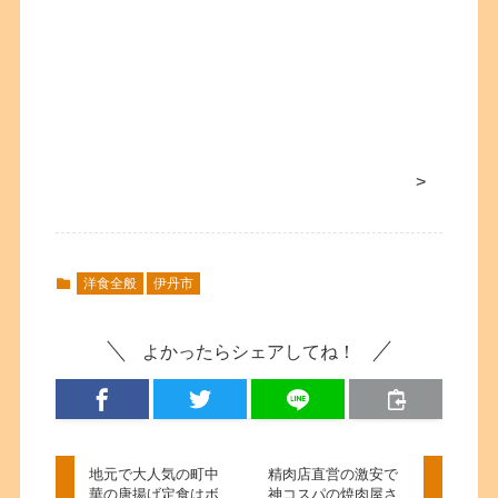
>
洋食全般
伊丹市
よかったらシェアしてね！
地元で大人気の町中
精肉店直営の激安で
華の唐揚げ定食はボ
神コスパの焼肉屋さ