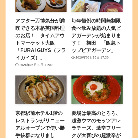
アフター万博気分が満
毎年恒例の時間無制限
喫できる本格英国料理
食べ飲み放題の人気ビ
のお店！ タイムアウ
アガーデンが始まりま
トマーケット大阪
す！ 梅田 「阪急ト
「FURAI GUYS（フラ
ップビアガーデン」
イガイズ）」
2026年06月19日 17:30
2026年06月30日 11:00
京都駅前ホテル1階の
夏場は最高のとろろ、
レストランがリニュー
超激ウマのモッツアレ
アルオープンで使い勝
ラチーズ、激辛フリー
手抜群になりまし
クが大喜びの超激辛が