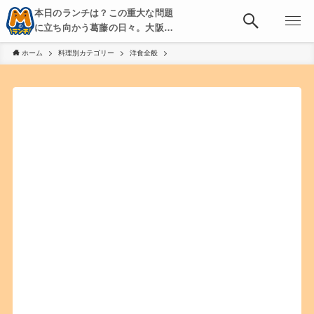
本日のランチは？この重大な問題
に立ち向かう葛藤の日々。大阪・
京都・神戸を中心とした食べ歩
ホーム
料理別カテゴリー
洋食全般
き、飲み歩きを綴る。