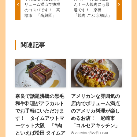
リューム満点で抜群
ん！一人焼肉にも最
のコスパです！ 高
適です！ 京橋
槻市 「尚興園」
「焼肉 ごぶ 京橋店」
関連記事
奈良で話題沸騰の黒毛
アメリカンな雰囲気の
和牛料理がアラカルト
店内でボリューム満点
でお手軽にいただけま
のアメリカ料理が楽し
す！ タイムアウトマ
めるお店！ 尼崎市
ーケット大阪 「#肉
「コルセアキッチン」
といえば松田 タイムア
2026年07月22日 11:30