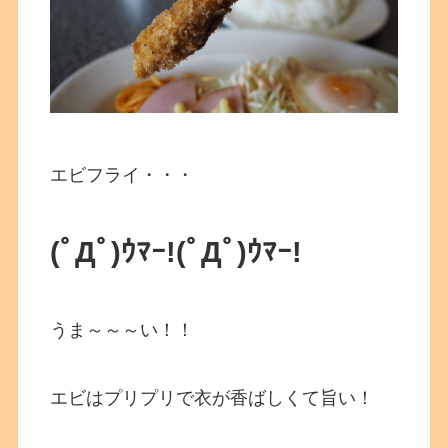
エビフライ・・・
(ﾟДﾟ)ｳﾏｰ!
(ﾟДﾟ)ｳﾏｰ!
うま～～～い！！
エビはプリプリで衣が香ばしくて旨い！