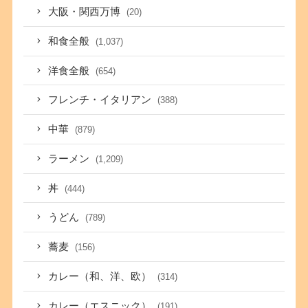
大阪・関西万博
(20)
和食全般
(1,037)
洋食全般
(654)
フレンチ・イタリアン
(388)
中華
(879)
ラーメン
(1,209)
丼
(444)
うどん
(789)
蕎麦
(156)
カレー（和、洋、欧）
(314)
カレー（エスニック）
(191)