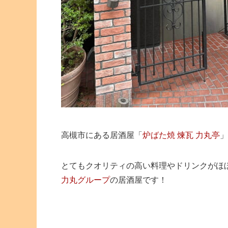
高槻市にある居酒屋「
炉ばた焼 煉瓦 力丸亭
」
とてもクオリティの高い料理やドリンクがほぼ
力丸グループ
の居酒屋です！