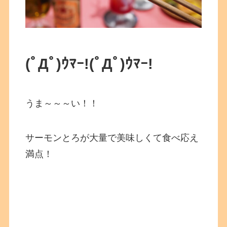
(ﾟДﾟ)ｳﾏｰ!(ﾟДﾟ)ｳﾏｰ!
うま～～～い！！
サーモンとろが大量で美味しくて食べ応え
満点！