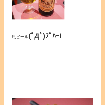
(ﾟДﾟ)ﾌﾟﾊｰ!
瓶ビール