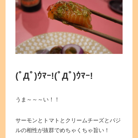
(ﾟДﾟ)ｳﾏｰ!(ﾟДﾟ)ｳﾏｰ!
うま～～～い！！
サーモンとトマトとクリームチーズとバジ
ルの相性が抜群でめちゃくちゃ旨い！