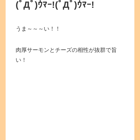
(ﾟДﾟ)ｳﾏｰ!(ﾟДﾟ)ｳﾏｰ!
うま～～～い！！
肉厚サーモンとチーズの相性が抜群で旨
い！