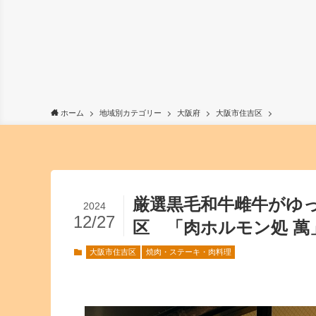
ホーム
地域別カテゴリー
大阪府
大阪市住吉区
厳選黒毛和牛雌牛がゆ
2024
12/27
区 「肉ホルモン処 萬
大阪市住吉区
焼肉・ステーキ・肉料理