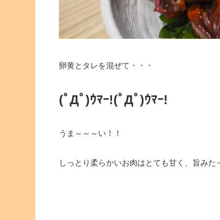
卵黄とタレを混ぜて・・・
(ﾟДﾟ)ｳﾏｰ!
(ﾟДﾟ)ｳﾏｰ!
うま～～～い！！
しっとり柔らかいお肉はとても甘く、旨みた