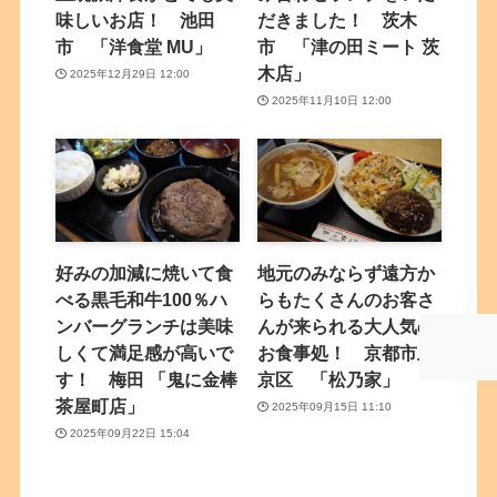
味しいお店！ 池田
だきました！ 茨木
市 「洋食堂 MU」
市 「津の田ミート 茨
木店」
2025年12月29日 12:00
2025年11月10日 12:00
好みの加減に焼いて食
地元のみならず遠方か
べる黒毛和牛100％ハ
らもたくさんのお客さ
ンバーグランチは美味
んが来られる大人気の
しくて満足感が高いで
お食事処！ 京都市上
す！ 梅田 「鬼に金棒
京区 「松乃家」
茶屋町店」
2025年09月15日 11:10
2025年09月22日 15:04