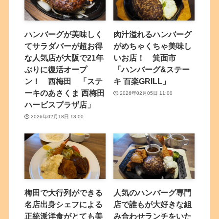
ハンバーグが美味しく
肉汁溢れるハンバーグ
てサラダバーが超お得
がめちゃくちゃ美味し
な人気店が大阪で21年
いお店！ 箕面市
ぶりに復活オープ
「ハンバーグ&ステー
ン！ 西梅田 「ステ
キ 百楽GRILL」
ーキのあさくま 西梅田
2026年02月05日 11:00
ハービスプラザ店」
2026年02月18日 18:00
梅田で大行列ができる
人気のハンバーグ専門
名店出身シェフによる
店で誰もが大好きな組
正統派洋食がとても美
み合わせランチをいた