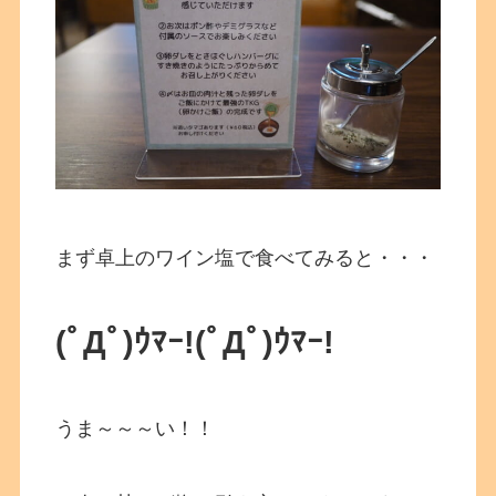
まず卓上のワイン塩で食べてみると・・・
(ﾟДﾟ)ｳﾏｰ!
(ﾟДﾟ)ｳﾏｰ!
うま～～～い！！