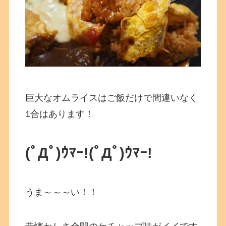
巨大なオムライスはご飯だけで間違いなく
1合はあります！
(ﾟДﾟ)ｳﾏｰ!
(ﾟДﾟ)ｳﾏｰ!
うま～～～い！！