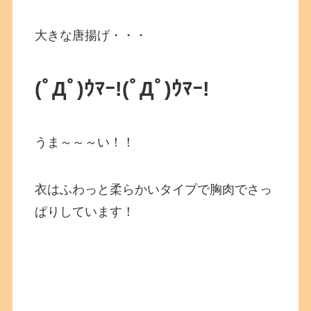
大きな唐揚げ・・・
(ﾟДﾟ)ｳﾏｰ!
(ﾟДﾟ)ｳﾏｰ!
うま～～～い！！
衣はふわっと柔らかいタイプで胸肉でさっ
ぱりしています！