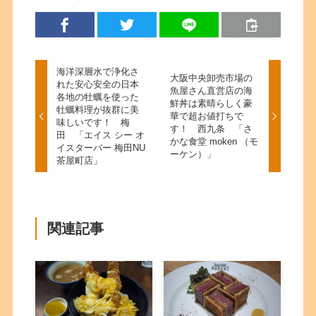
海洋深層水で浄化さ
大阪中央卸売市場の
れた安心安全の日本
魚屋さん直営店の海
各地の牡蠣を使った
鮮丼は素晴らしく豪
牡蠣料理が抜群に美
華で超お値打ちで
味しいです！ 梅
す！ 西九条 「さ
田 「エイス シー オ
かな食堂 moken （モ
イスターバー 梅田NU
ーケン）」
茶屋町店」
関連記事