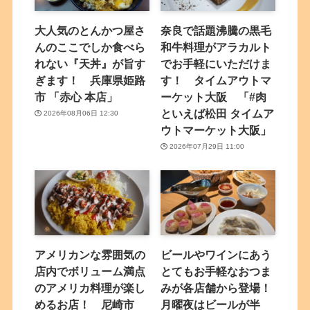
大人気のとんかつ屋さ
奈良で話題沸騰の黒毛
んのここでしか食べら
和牛料理がアラカルト
れない『天丼』が旨す
でお手軽にいただけま
ぎます！ 兵庫県姫路
す！ タイムアウトマ
市 「赤心 本店」
ーケット大阪 「#肉
といえば松田 タイムア
2026年08月06日 12:30
ウトマーケット大阪」
2026年07月29日 11:00
アメリカンな雰囲気の
ビールやワインにあう
店内でボリューム満点
とてもお手軽なおつま
のアメリカ料理が楽し
みが各店舗から登場！
めるお店！ 尼崎市
月曜夜はビールが半