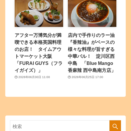
アフター万博気分が満
店内で手作りのラー油
喫できる本格英国料理
『香辣油』がベースの
のお店！ タイムアウ
様々な料理が旨すぎる
トマーケット大阪
中華バル！ 淀川区西
「FURAI GUYS（フラ
中島 「Blue Mango
イガイズ）」
香麻辣 西中島南方店」
2026年06月30日 11:00
2026年06月25日 17:00