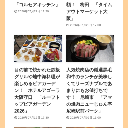
「コルセアキッチン」
額！ 梅田 「タイム
アウトマーケット大
2026年07月22日 11:30
阪」
2026年07月20日 17:00
目の前で焼かれた鉄板
人気焼肉店の厳選黒毛
グリルや地中海料理が
和牛のランチが美味し
楽しめるビアガーデ
くてリーズナブルであ
ン！ ホテルアゴーラ
まりにもお値打ちで
大阪守口 「ルーフト
す！ 尼崎市 「アマ
ップビアガーデン
の焼肉ニューじゅん亭
2026」
尼崎駅前パーク」
2026年07月12日 17:30
2026年07月02日 11:00