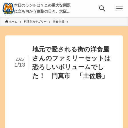
本日のランチは？この重大な問題
に立ち向かう葛藤の日々。大阪・
京都・神戸を中心とした食べ歩
ホーム
料理別カテゴリー
洋食全般
き、飲み歩きを綴る。
地元で愛される街の洋食屋
さんのファミリーセットは
2025
1/13
恐ろしいボリュームでし
た！ 門真市 「土佐勝」