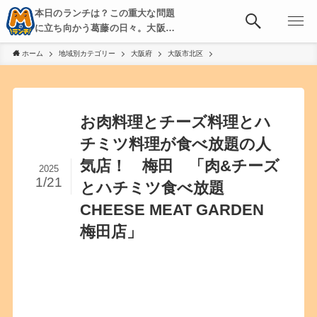
本日のランチは？この重大な問題
に立ち向かう葛藤の日々。大阪・
京都・神戸を中心とした食べ歩
ホーム
地域別カテゴリー
大阪府
大阪市北区
き、飲み歩きを綴る。
お肉料理とチーズ料理とハ
チミツ料理が食べ放題の人
気店！ 梅田 「肉&チーズ
2025
1/21
とハチミツ食べ放題
CHEESE MEAT GARDEN
梅田店」