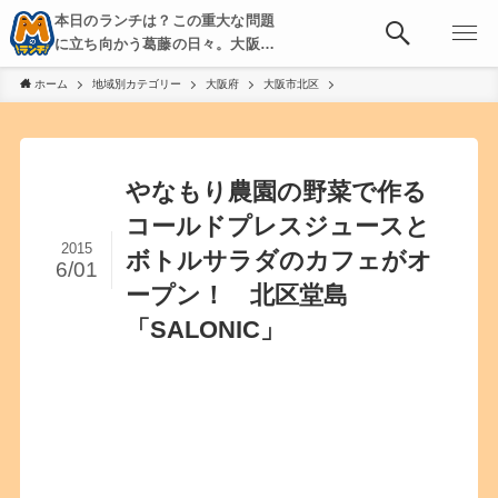
本日のランチは？この重大な問題
に立ち向かう葛藤の日々。大阪・
京都・神戸を中心とした食べ歩
ホーム
地域別カテゴリー
大阪府
大阪市北区
き、飲み歩きを綴る。
やなもり農園の野菜で作る
コールドプレスジュースと
2015
ボトルサラダのカフェがオ
6/01
ープン！ 北区堂島
「SALONIC」