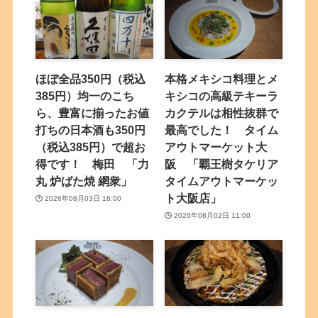
ほぼ全品350円（税込
本格メキシコ料理とメ
385円）均一のこち
キシコの高級テキーラ
ら、豊富に揃ったお値
カクテルは相性抜群で
打ちの日本酒も350円
最高でした！ タイム
（税込385円）で超お
アウトマーケット大
得です！ 梅田 「力
阪 「覇王樹タケリア
丸 炉ばた焼 網衆」
タイムアウトマーケッ
ト大阪店」
2026年08月03日 16:00
2026年08月02日 11:00