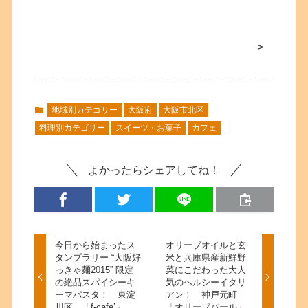
>
地域別カテゴリー
大阪府
大阪市北区
料理別カテゴリー
スイーツ・お菓子
カフェ
よかったらシェアしてね！
今日から始まったス
オリーブオイルと玄
タンプラリー “大阪好
米と兵庫県産新鮮野
っきゃ麺2015” 限定
菜にこだわった大人
の絶品スパイシーキ
気のヘルシーイタリ
ーマパスタ！ 東淀
アン！ 神戸元町
川区 「f-cafe’」
「オリーブバール」