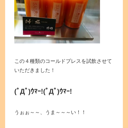
この４種類のコールドプレスを試飲させて
いただきました！
(ﾟДﾟ)ｳﾏｰ!(ﾟДﾟ)ｳﾏｰ!
うぉぉ～～、うま～～～い！！