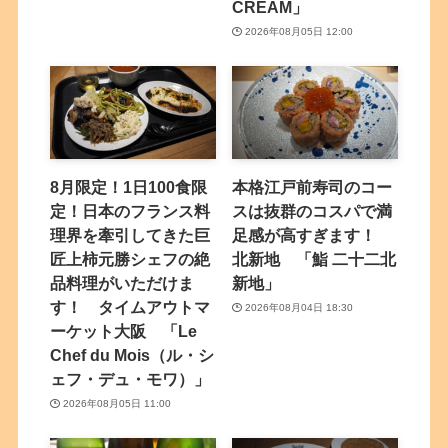
CREAM」
2026年08月05日 12:00
8月限定！1日100食限
本格江戸前寿司のコー
定！日本のフランス料
スは抜群のコスパで満
理界を牽引してきた巨
足感が高すぎます！
匠上柿元勝シェフの絶
北新地 「鮨 二十二北
品料理がいただけま
新地」
す！ タイムアウトマ
2026年08月04日 18:30
ーケット大阪 「Le
Chef du Mois（ル・シ
ェフ・デュ・モワ）」
2026年08月05日 11:00