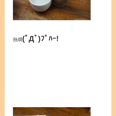
(ﾟДﾟ)ﾌﾟﾊｰ!
熱燗