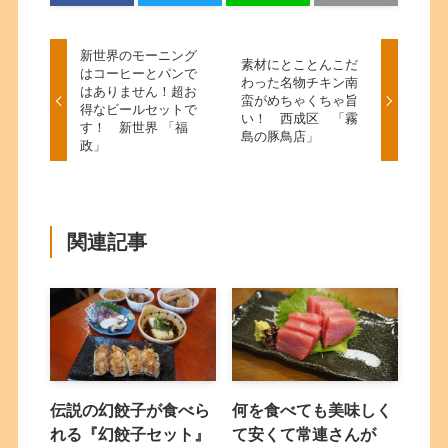
新世界のモーニング
素材にとことんこだ
はコーヒーとパンで
わった名物チキン南
はありません！超お
蛮がめちゃくちゃ旨
得なビールセットで
い！ 西成区 「霧
す！ 新世界 「福
島の豚鳥店」
政」
関連記事
伝説の幻餃子が食べら
何を食べても美味しく
れる『幻餃子セット』
て安くて常連さんが