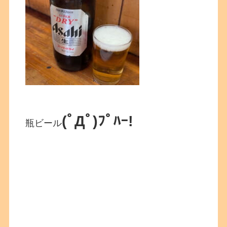
(ﾟДﾟ)ﾌﾟﾊｰ!
瓶ビール