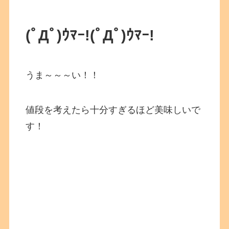
(ﾟДﾟ)ｳﾏｰ!
(ﾟДﾟ)ｳﾏｰ!
うま～～～い！！
値段を考えたら十分すぎるほど美味しいで
す！