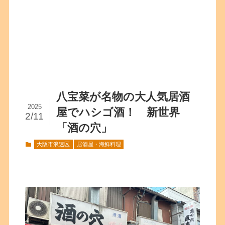
八宝菜が名物の大人気居酒
2025
屋でハシゴ酒！ 新世界
2/11
「酒の穴」
大阪市浪速区
居酒屋・海鮮料理