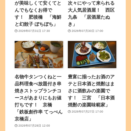
が美味しくて安くてと
次々にやって来られる
んでもなくお得で
大人気居酒屋！ 西区
す！ 肥後橋 「海鮮
九条 「居酒屋たぬ
と幻餃子 ぼちぼち」
き」
2026年07月31日 17:30
2026年07月30日 17:00
名物牛タンつくねと一
豊富に揃ったお酒のア
品料理食べ放題付き串
テと日本酒と焼酎はま
焼きストップランチコ
さに酒飲みの楽園で
ースがあまりにもお値
す！ 三宮 「日本酒
打ちです！ 京橋
焼酎の楽園味範家」
「鉄板創作串 てっぺん
2026年07月27日 17:00
京橋店」
2026年07月28日 12:00