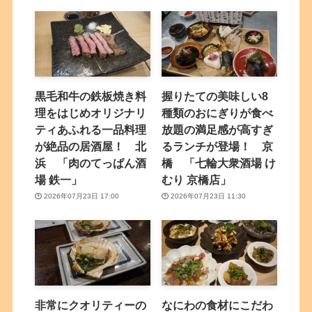
黒毛和牛の鉄板焼き料
握りたての美味しい8
理をはじめオリジナリ
種類のおにぎりが食べ
ティあふれる一品料理
放題の満足感が高すぎ
が絶品の居酒屋！ 北
るランチが登場！ 京
浜 「肉のてっぱん酒
橋 「七輪大衆酒場 け
場 鉄一」
むり 京橋店」
2026年07月23日 17:00
2026年07月23日 11:30
非常にクオリティーの
なにわの食材にこだわ