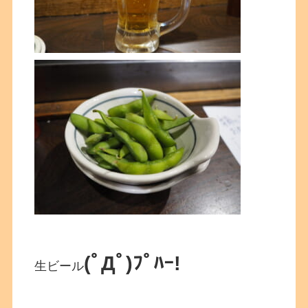
(ﾟДﾟ)ﾌﾟﾊｰ!
生ビール