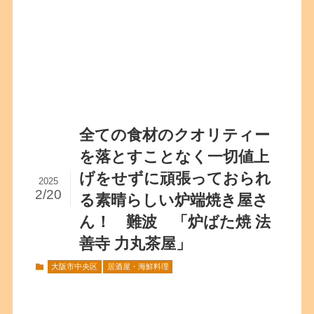
全ての食材のクオリティー
を落とすことなく一切値上
げをせずに頑張っておられ
2025
2/20
る素晴らしい炉端焼き屋さ
ん！ 難波 「炉ばた焼 法
善寺 力丸茶屋」
大阪市中央区
居酒屋・海鮮料理