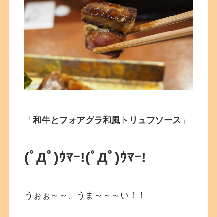
「
和牛とフォアグラ和風トリュフソース
」
(ﾟДﾟ)ｳﾏｰ!
(ﾟДﾟ)ｳﾏｰ!
うぉぉ～～、うま～～～い！！