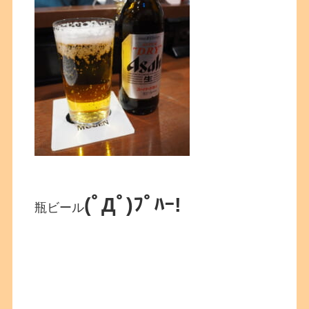
(ﾟДﾟ)ﾌﾟﾊｰ!
瓶ビール