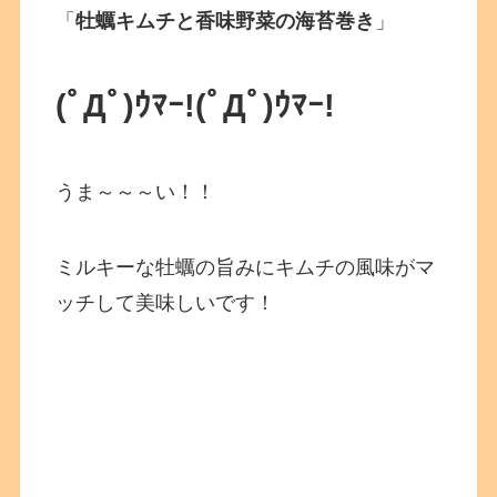
「
牡蠣キムチと香味野菜の海苔巻き
」
(ﾟДﾟ)ｳﾏｰ!
(ﾟДﾟ)ｳﾏｰ!
うま～～～い！！
ミルキーな牡蠣の旨みにキムチの風味がマ
ッチして美味しいです！