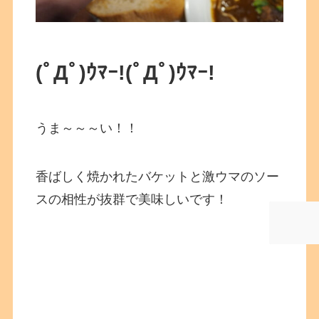
(ﾟДﾟ)ｳﾏｰ!
(ﾟДﾟ)ｳﾏｰ!
うま～～～い！！
香ばしく焼かれたバケットと激ウマのソー
スの相性が抜群で美味しいです！