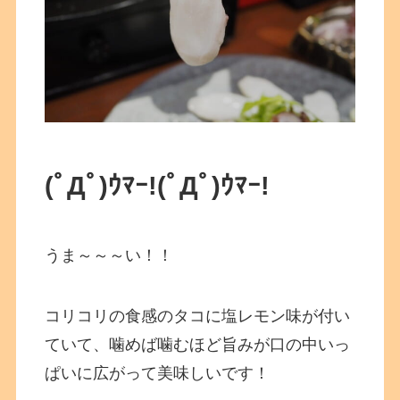
(ﾟДﾟ)ｳﾏｰ!
(ﾟДﾟ)ｳﾏｰ!
うま～～～い！！
コリコリの食感のタコに塩レモン味が付い
ていて、噛めば噛むほど旨みが口の中いっ
ぱいに広がって美味しいです！