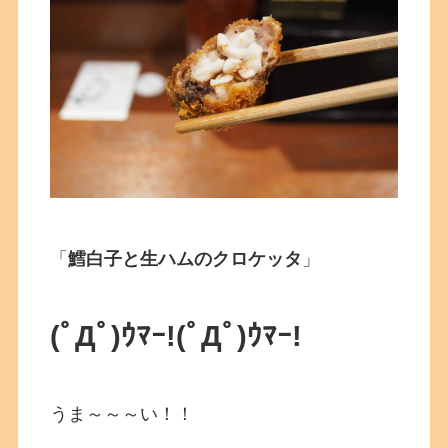
「
鱈白子と生ハムのクロケッタ
」
(ﾟДﾟ)ｳﾏｰ!
(ﾟДﾟ)ｳﾏｰ!
うま～～～い！！