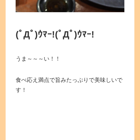
(ﾟДﾟ)ｳﾏｰ!
(ﾟДﾟ)ｳﾏｰ!
うま～～～い！！
食べ応え満点で旨みたっぷりで美味しいで
す！