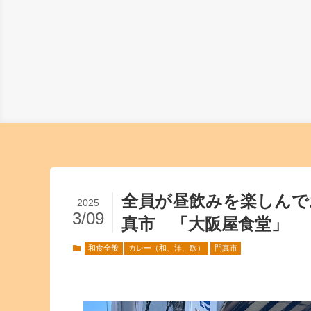
全員が昼飲みを楽しんで
2025
3/09
真市 「大阪屋食堂」
和食全般
カレー（和、洋、欧）
門真市