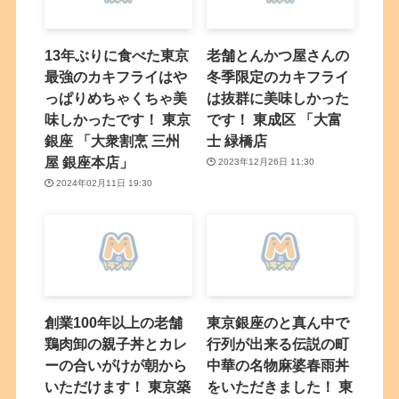
13年ぶりに食べた東京
老舗とんかつ屋さんの
最強のカキフライはや
冬季限定のカキフライ
っぱりめちゃくちゃ美
は抜群に美味しかった
味しかったです！ 東京
です！ 東成区 「大富
銀座 「大衆割烹 三州
士 緑橋店
屋 銀座本店」
2023年12月26日 11:30
2024年02月11日 19:30
創業100年以上の老舗
東京銀座のと真ん中で
鶏肉卸の親子丼とカレ
行列が出来る伝説の町
ーの合いがけが朝から
中華の名物麻婆春雨丼
いただけます！ 東京築
をいただきました！ 東