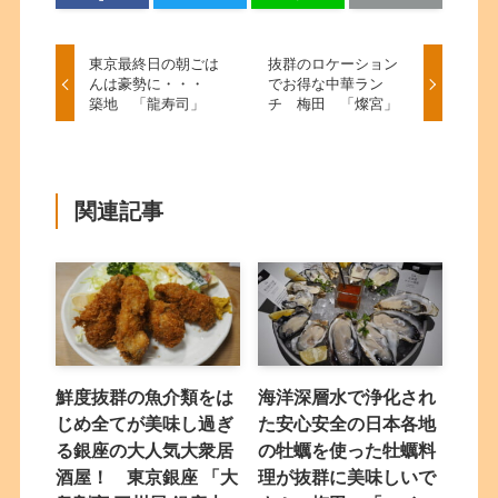
東京最終日の朝ごは
抜群のロケーション
んは豪勢に・・・
でお得な中華ラン
築地 「龍寿司」
チ 梅田 「燦宮」
関連記事
鮮度抜群の魚介類をは
海洋深層水で浄化され
じめ全てが美味し過ぎ
た安心安全の日本各地
る銀座の大人気大衆居
の牡蠣を使った牡蠣料
酒屋！ 東京銀座 「大
理が抜群に美味しいで