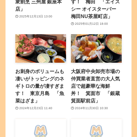
衆割烹 三州屋 銀座本
す！ 梅田 「エイス
店」
シー オイスターバー
梅田NU茶屋町店」
2025年12月13日 13:00
2025年01月12日 18:00
お刺身のボリュームも
大阪府中央卸売市場の
凄いがトッピングのネ
仲買業者直営の大人気
ギトロの量が凄すぎま
店で超豪華な海鮮
す！ 東京月島 「魚
丼！ 箕面市 「銀蔵
菜はざま」
箕面駅前店」
2024年12月23日 11:40
2024年11月30日 10:30