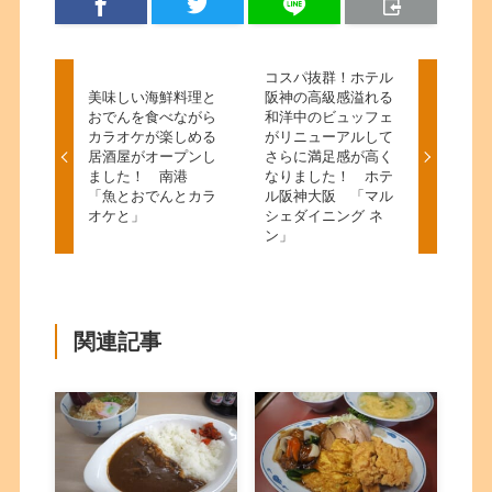
コスパ抜群！ホテル
美味しい海鮮料理と
阪神の高級感溢れる
おでんを食べながら
和洋中のビュッフェ
カラオケが楽しめる
がリニューアルして
居酒屋がオープンし
さらに満足感が高く
ました！ 南港
なりました！ ホテ
「魚とおでんとカラ
ル阪神大阪 「マル
オケと」
シェダイニング ネ
ン」
関連記事