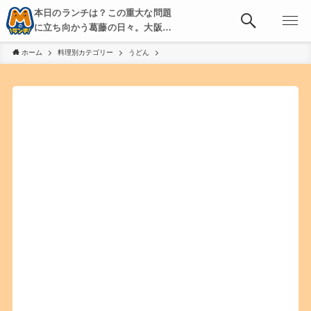
本日のランチは？この重大な問題
に立ち向かう葛藤の日々。大阪・
京都・神戸を中心とした食べ歩
ホーム
料理別カテゴリー
うどん
き、飲み歩きを綴る。