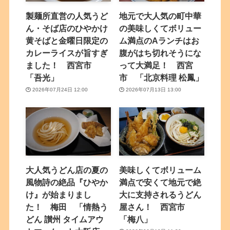
製麺所直営の人気うど
地元で大人気の町中華
ん・そば店のひやかけ
の美味しくてボリュー
黄そばと金曜日限定の
ム満点のAランチはお
カレーライスが旨すぎ
腹がはち切れそうにな
ました！ 西宮市
って大満足！ 西宮
「吾光」
市 「北京料理 松鳳」
2026年07月24日 12:00
2026年07月13日 13:00
大人気うどん店の夏の
美味しくてボリューム
風物詩の絶品『ひやか
満点で安くて地元で絶
け』が始まりまし
大に支持されるうどん
た！ 梅田 「情熱う
屋さん！ 西宮市
どん 讃州 タイムアウ
「梅八」