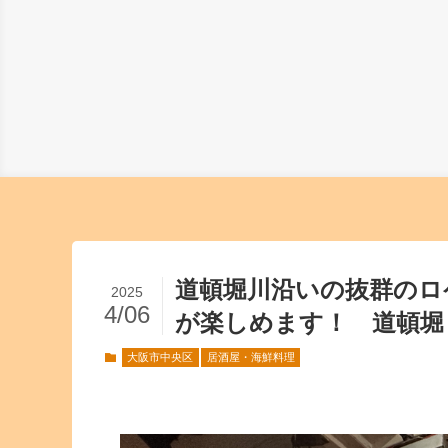
道頓堀川沿いの抜群のロ
2025
4/06
が楽しめます！ 道頓堀
大阪市中央区
居酒屋・海鮮料理