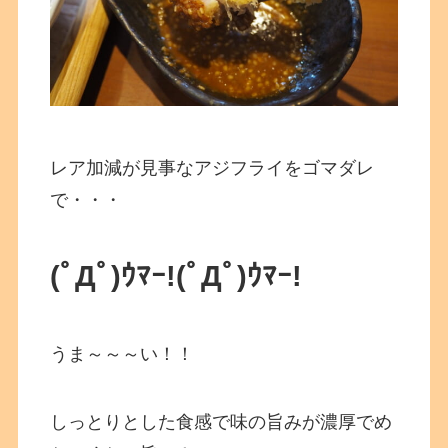
レア加減が見事なアジフライをゴマダレ
で・・・
(ﾟДﾟ)ｳﾏｰ!
(ﾟДﾟ)ｳﾏｰ!
うま～～～い！！
しっとりとした食感で味の旨みが濃厚でめ