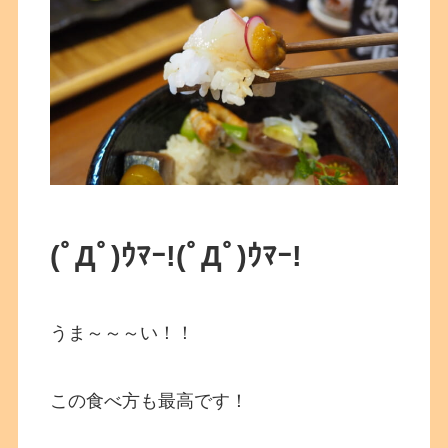
(ﾟДﾟ)ｳﾏｰ!
(ﾟДﾟ)ｳﾏｰ!
うま～～～い！！
この食べ方も最高です！