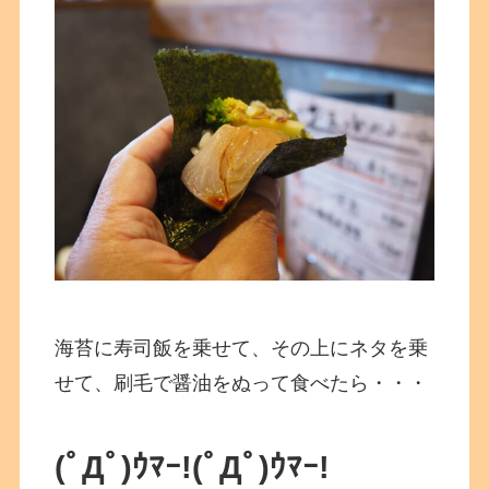
海苔に寿司飯を乗せて、その上にネタを乗
せて、刷毛で醤油をぬって食べたら・・・
(ﾟДﾟ)ｳﾏｰ!
(ﾟДﾟ)ｳﾏｰ!