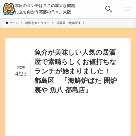
本日のランチは？この重大な問題
に立ち向かう葛藤の日々。大阪・
京都・神戸を中心とした食べ歩
ホーム
料理別カテゴリー
居酒屋・海鮮料理
き、飲み歩きを綴る。
魚介が美味しい人気の居酒
屋で素晴らしくお値打ちな
2025
ランチが始まりました！
4/23
都島区 「海鮮炉ばた 囲炉
裏や 魚八 都島店」