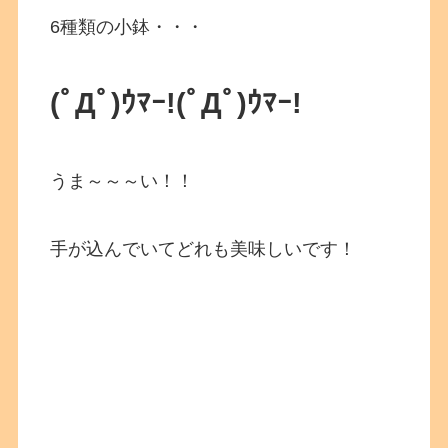
6種類の小鉢・・・
(ﾟДﾟ)ｳﾏｰ!
(ﾟДﾟ)ｳﾏｰ!
うま～～～い！！
手が込んでいてどれも美味しいです！