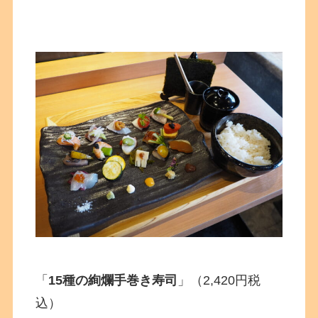
「
15種の絢爛手巻き寿司
」（2,420円税
込）