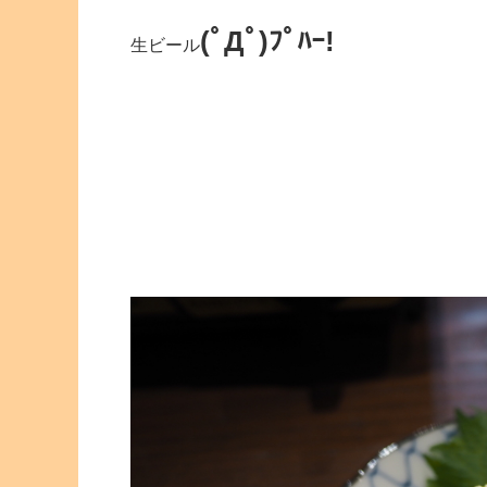
(ﾟДﾟ)ﾌﾟﾊｰ!
生ビール