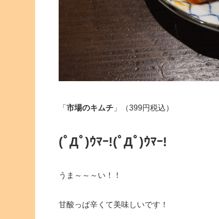
「
市場のキムチ
」（399円税込）
(ﾟДﾟ)ｳﾏｰ!
(ﾟДﾟ)ｳﾏｰ!
うま～～～い！！
甘酸っぱ辛くて美味しいです！