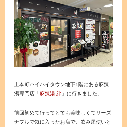
上本町ハイハイタウン地下1階にある麻辣
湯専門店「
麻辣湯 絆
」に行きました。
前回初めて行ってとても美味しくてリーズ
ナブルで気に入ったお店で、飲み屋使いと