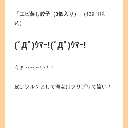
「
エビ蒸し餃子（3個入り）
」(439円税
込）
(ﾟДﾟ)ｳﾏｰ!
(ﾟДﾟ)ｳﾏｰ!
うま～～～い！！
皮はツルンとして海老はプリプリで旨い！