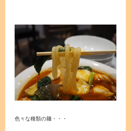
色々な種類の麺・・・