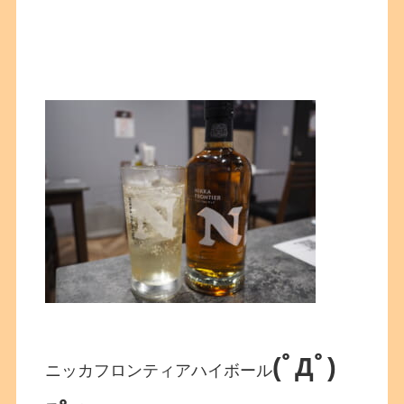
(ﾟДﾟ)
ニッカフロンティアハイボール