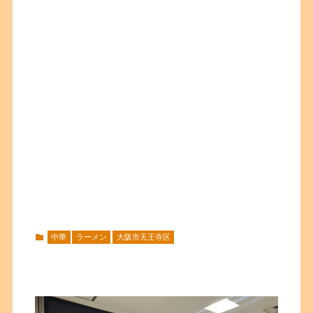
中華
ラーメン
大阪市天王寺区