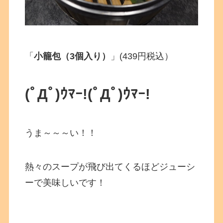
「
小籠包（3個入り）
」(439円税込）
(ﾟДﾟ)ｳﾏｰ!
(ﾟДﾟ)ｳﾏｰ!
うま～～～い！！
熱々のスープが飛び出てくるほどジューシ
ーで美味しいです！