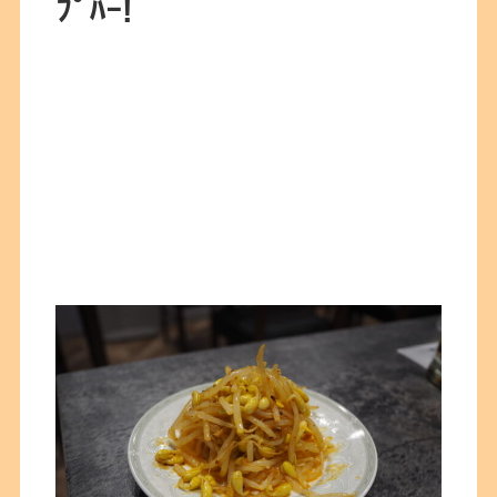
ﾌﾟﾊｰ!