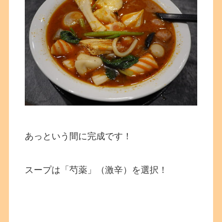
あっという間に完成です！
スープは「芍薬」（激辛）を選択！