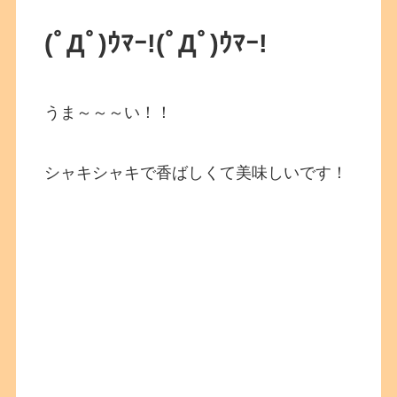
(ﾟДﾟ)ｳﾏｰ!
(ﾟДﾟ)ｳﾏｰ!
うま～～～い！！
シャキシャキで香ばしくて美味しいです！